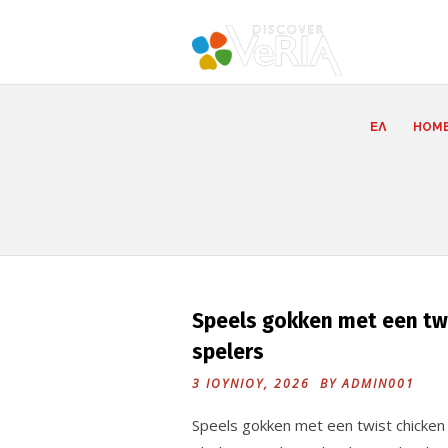
ΕΛ
HOM
Speels gokken met een tw
spelers
3 ΙΟΥΝΊΟΥ, 2026 BY
ADMIN001
Speels gokken met een twist chicke