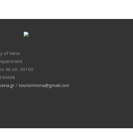
ty of Veria
Department
os 46 str. 59100
350608
eria.gr
/
tourismVeria@gmail.com