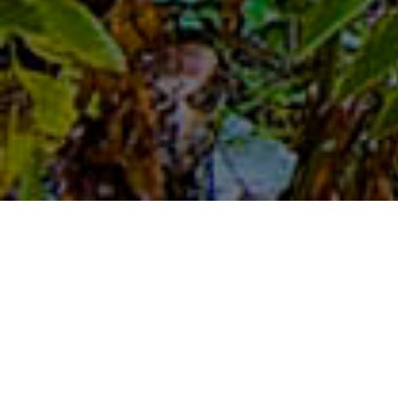
Τριπόταμος
Mε το όνομα αυτό γνωρίζουμε το ποτάμι από
πολλά χρόνια και είναι καταγεγραμμένο σε όλα
τα βιβλία που εκδόθηκαν από το 1930 και μετά.
Βασιλικός ήταν το όνομά του κατά τους
Βυζαντινούς χρόνους. Ενώ πιθανόν στην
αρχαιότητα να έφερε το όνομα Όλγανος, γιού
ενός εκ των δύο ιδρυτών της Βέροιας του Βέρη.