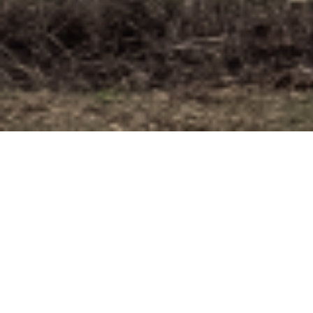
Tagarochori
Βρίσκεται βορειοανατολικά της Βέροιας και σε
απόσταση 3 χιλιομέτρων όπου η ευρύτερη
περιοχή κατά τη βυζαντινή εποχή ήταν
ζευγολατείο (αγρόκτημα) που ονομαζόταν
Νεοχώρι. Επί Τουρκοκρατίας η περιοχή ήταν
τσιφλίκι και οι ντόπιοι κάτοικοι ήταν κολίγοι. Το
1924 στον οικισμό