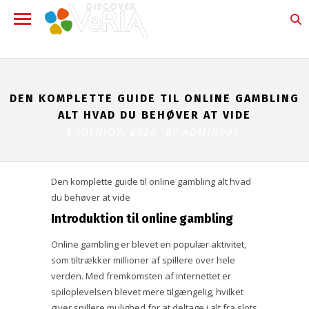
DEN KOMPLETTE GUIDE TIL ONLINE GAMBLING
ALT HVAD DU BEHØVER AT VIDE
3 ΙΟΥΝΊΟΥ, 2026 BY
ADMIN001
Den komplette guide til online gambling alt hvad
du behøver at vide
Introduktion til online gambling
Online gambling er blevet en populær aktivitet,
som tiltrækker millioner af spillere over hele
verden. Med fremkomsten af internettet er
spiloplevelsen blevet mere tilgængelig, hvilket
giver spillere mulighed for at deltage i alt fra slots