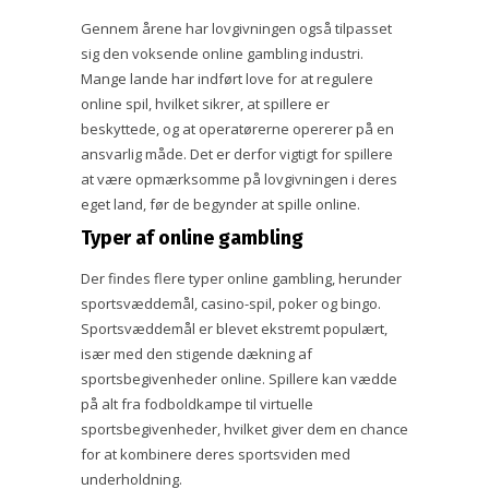
Gennem årene har lovgivningen også tilpasset
sig den voksende online gambling industri.
Mange lande har indført love for at regulere
online spil, hvilket sikrer, at spillere er
beskyttede, og at operatørerne opererer på en
ansvarlig måde. Det er derfor vigtigt for spillere
at være opmærksomme på lovgivningen i deres
eget land, før de begynder at spille online.
Typer af online gambling
Der findes flere typer online gambling, herunder
sportsvæddemål, casino-spil, poker og bingo.
Sportsvæddemål er blevet ekstremt populært,
især med den stigende dækning af
sportsbegivenheder online. Spillere kan vædde
på alt fra fodboldkampe til virtuelle
sportsbegivenheder, hvilket giver dem en chance
for at kombinere deres sportsviden med
underholdning.