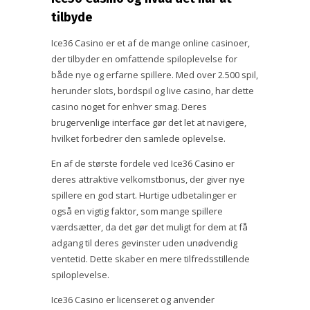
tilbyde
Ice36 Casino er et af de mange online casinoer,
der tilbyder en omfattende spiloplevelse for
både nye og erfarne spillere. Med over 2.500 spil,
herunder slots, bordspil og live casino, har dette
casino noget for enhver smag. Deres
brugervenlige interface gør det let at navigere,
hvilket forbedrer den samlede oplevelse.
En af de største fordele ved Ice36 Casino er
deres attraktive velkomstbonus, der giver nye
spillere en god start. Hurtige udbetalinger er
også en vigtig faktor, som mange spillere
værdsætter, da det gør det muligt for dem at få
adgang til deres gevinster uden unødvendig
ventetid. Dette skaber en mere tilfredsstillende
spiloplevelse.
Ice36 Casino er licenseret og anvender