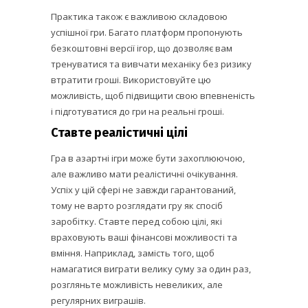
Практика також є важливою складовою
успішної гри. Багато платформ пропонують
безкоштовні версії ігор, що дозволяє вам
тренуватися та вивчати механіку без ризику
втратити гроші. Використовуйте цю
можливість, щоб підвищити свою впевненість
і підготуватися до гри на реальні гроші.
Ставте реалістичні цілі
Гра в азартні ігри може бути захоплюючою,
але важливо мати реалістичні очікування.
Успіх у цій сфері не завжди гарантований,
тому не варто розглядати гру як спосіб
заробітку. Ставте перед собою цілі, які
враховують ваші фінансові можливості та
вміння. Наприклад, замість того, щоб
намагатися виграти велику суму за один раз,
розгляньте можливість невеликих, але
регулярних виграшів.