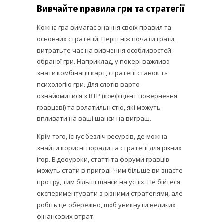
Вивчайте правила гри та стратегії
Кожна гра вимагає знання своїх правил та
основних стратегій. Перш ніж почати грати,
витратьте час на вивчення особливостей
обраної гри. Наприклад, у покері важливо
знати комбінації карт, стратегії ставок та
психологію гри. Для слотів варто
ознайомитися з RTP (коефіцієнт повернення
гравцеві) та волатильністю, які можуть
впливати на ваші шанси на виграш.
Крім того, існує безліч ресурсів, де можна
знайти корисні поради та стратегії для різних
ігор. Відеоуроки, статті та форуми гравців
можуть стати в пригоді. Чим більше ви знаєте
про гру, тим більші шанси на успіх. Не бійтеся
експериментувати з різними стратегіями, але
робіть це обережно, щоб уникнути великих
фінансових втрат.