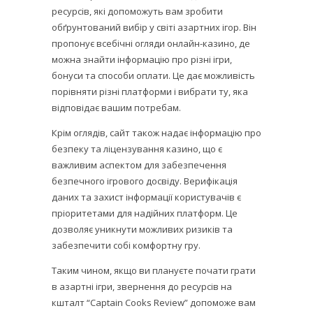
ресурсів, які допоможуть вам зробити
обґрунтований вибір у світі азартних ігор. Він
пропонує всебічні огляди онлайн-казино, де
можна знайти інформацію про різні ігри,
бонуси та способи оплати. Це дає можливість
порівняти різні платформи і вибрати ту, яка
відповідає вашим потребам.
Крім оглядів, сайт також надає інформацію про
безпеку та ліцензування казино, що є
важливим аспектом для забезпечення
безпечного ігрового досвіду. Верифікація
даних та захист інформації користувачів є
пріоритетами для надійних платформ. Це
дозволяє уникнути можливих ризиків та
забезпечити собі комфортну гру.
Таким чином, якщо ви плануєте почати грати
в азартні ігри, звернення до ресурсів на
кшталт “Captain Cooks Review” допоможе вам