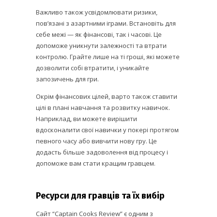
Важливо також усвідомлювати ризики,
пов’язані з азартними іграми. Встановіть для
себе межі — як фінансові, так і часові. Це
допоможе уникнути залежності та втрати
контролю. Грайте лише на ті гроші, які можете
дозволити собі втратити, і уникайте
запозичень для гри.
Окрім фінансових цілей, варто також ставити
цілі в плані навчання та розвитку навичок.
Наприклад, ви можете вирішити
вдосконалити свої навички у покері протягом
певного часу або вивчити нову гру. Це
додасть більше задоволення від процесу і
допоможе вам стати кращим гравцем.
Ресурси для гравців та їх вибір
Сайт “Captain Cooks Review” є одним з