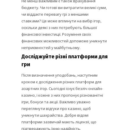
Не менш важливим є також врахування
бюджету. Чи готові ви витратити великі суми,
чи віддаєте перевагу грі з меншими
ставками? Це може вплинути на вибір ігор,
оскільки деякі з них потребують більшої
фінансової інвестиції. Розуміння своїх
фінансових можливостей допоможе уникнути
неприємностей у майбутньому.
Досліджуйте різні платформи для
гри
Після визначення уподобань, наступним
кроком є дослідження різних платформ для
азартних ігор. Сьогодні існує безліч онлайн-
казино, і кожне з них пропонує різноманітні
ігри, бонуси та акції. Важливо уважно
переглянути відгуки про казино, щоб
уникнути шахрайства. Добре відомі
платформи зазвичай мають ліцензії, що
підтверджують їхню надійність.