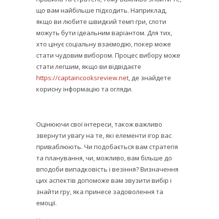
що вам найбільше підходить. Наприклад,
якщо ви любите швидкий темп гри, слоти
можуть бути ідеальним варіантом. Для тих,
хто цінує соціальну взаємодію, покер може
стати чудовим вибором. Процес вибору може
стати легшим, якщо ви відвідаєте
https://captaincooksreview.net
, де знайдете
корисну інформацію та огляди.
Оцінюючи свої інтереси, також важливо
звернути увагу на те, які елементи ігор вас
приваблюють. Чи подобається вам стратегія
та планування, чи, можливо, вам більше до
вподоби випадковість і везіння? Визначення
цих аспектів допоможе вам звузити вибір і
знайти гру, яка принесе задоволення та
емоції.