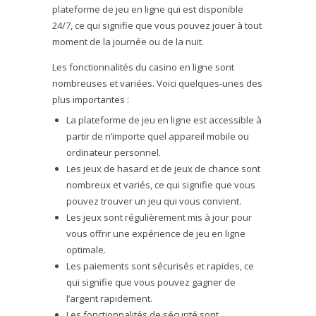
plateforme de jeu en ligne qui est disponible
24/7, ce qui signifie que vous pouvez jouer à tout
moment de la journée ou de la nuit.
Les fonctionnalités du casino en ligne sont
nombreuses et variées. Voici quelques-unes des
plus importantes :
La plateforme de jeu en ligne est accessible à
partir de n’importe quel appareil mobile ou
ordinateur personnel.
Les jeux de hasard et de jeux de chance sont
nombreux et variés, ce qui signifie que vous
pouvez trouver un jeu qui vous convient.
Les jeux sont régulièrement mis à jour pour
vous offrir une expérience de jeu en ligne
optimale.
Les paiements sont sécurisés et rapides, ce
qui signifie que vous pouvez gagner de
l’argent rapidement.
Les fonctionnalités de sécurité sont