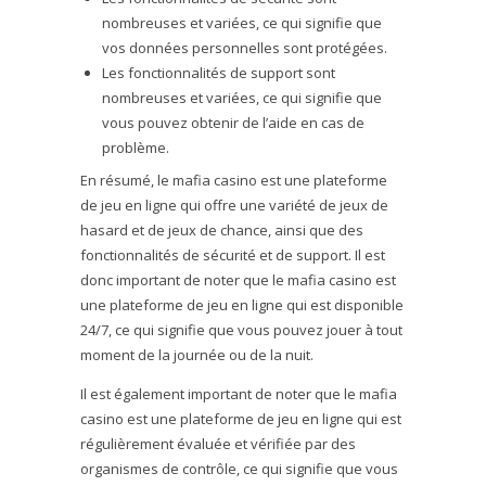
nombreuses et variées, ce qui signifie que
vos données personnelles sont protégées.
Les fonctionnalités de support sont
nombreuses et variées, ce qui signifie que
vous pouvez obtenir de l’aide en cas de
problème.
En résumé, le mafia casino est une plateforme
de jeu en ligne qui offre une variété de jeux de
hasard et de jeux de chance, ainsi que des
fonctionnalités de sécurité et de support. Il est
donc important de noter que le mafia casino est
une plateforme de jeu en ligne qui est disponible
24/7, ce qui signifie que vous pouvez jouer à tout
moment de la journée ou de la nuit.
Il est également important de noter que le mafia
casino est une plateforme de jeu en ligne qui est
régulièrement évaluée et vérifiée par des
organismes de contrôle, ce qui signifie que vous