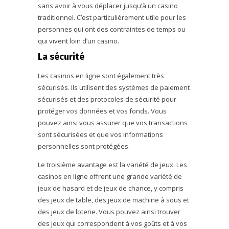
sans avoir à vous déplacer jusqu’à un casino
traditionnel. C’est particulièrement utile pour les
personnes qui ont des contraintes de temps ou
qui vivent loin d’un casino.
La sécurité
Les casinos en ligne sont également très
sécurisés. Ils utilisent des systèmes de paiement
sécurisés et des protocoles de sécurité pour
protéger vos données et vos fonds. Vous
pouvez ainsi vous assurer que vos transactions
sont sécurisées et que vos informations
personnelles sont protégées.
Le troisième avantage est la variété de jeux. Les
casinos en ligne offrent une grande variété de
jeux de hasard et de jeux de chance, y compris
des jeux de table, des jeux de machine à sous et
des jeux de loterie. Vous pouvez ainsi trouver
des jeux qui correspondent à vos goûts et à vos