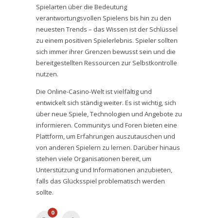
Spielarten über die Bedeutung
verantwortungsvollen Spielens bis hin zu den
neuesten Trends – das Wissen ist der Schlüssel
zu einem positiven Spielerlebnis. Spieler sollten
sich immer ihrer Grenzen bewusst sein und die
bereitgestellten Ressourcen zur Selbstkontrolle
nutzen.
Die Online-Casino-Welt ist vielfältig und
entwickelt sich ständig weiter. Es ist wichtig, sich
über neue Spiele, Technologien und Angebote zu
informieren. Communitys und Foren bieten eine
Plattform, um Erfahrungen auszutauschen und
von anderen Spielern zu lernen. Darüber hinaus
stehen viele Organisationen bereit, um
Unterstützung und Informationen anzubieten,
falls das Glücksspiel problematisch werden
sollte.
0