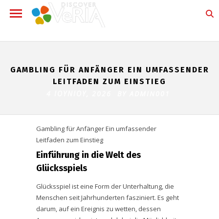
GAMBLING FÜR ANFÄNGER EIN UMFASSENDER
LEITFADEN ZUM EINSTIEG
4 ΙΟΥΝΊΟΥ, 2026 BY
ADMIN001
Gambling für Anfänger Ein umfassender
Leitfaden zum Einstieg
Einführung in die Welt des
Glücksspiels
Glücksspiel ist eine Form der Unterhaltung, die
Menschen seit Jahrhunderten fasziniert. Es geht
darum, auf ein Ereignis zu wetten, dessen