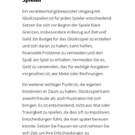
Spielen
Ein verantwortungsbewusster Umgang mit
Glücksspielen ist für jeden Spieler entscheidend.
Setzen Sie sich vor Beginn der Spiele klare
Grenzen, insbesondere in Bezug auf Zeit und
Geld. Ein Budget für das Glücksspiel zu erstellen
und sich daran zu halten, kann helfen,
finanzielle Probleme zu vermeiden und den
Spaß am Spiel zu erhalten. Vermeiden Sie es,
Geld zu verwenden, das für wichtige Ausgaben
vorgesehen ist, wie Miete oder Rechnungen.
Ein weiterer wichtiger Punkt ist, die eigenen
Emotionen im Zaum zu halten. Glücksspiel kann
sowohl Freude als auch Frustration mit sich
bringen. Es ist entscheidend, nicht aus Wut oder
Traurigkeit zu spielen, da dies oft zu impulsiven
Entscheidungen führt, die man später bereuen
könnte. Setzen Sie Pausen ein und nehmen Sie
sich Zeit, um Ihre Entscheidungen zu