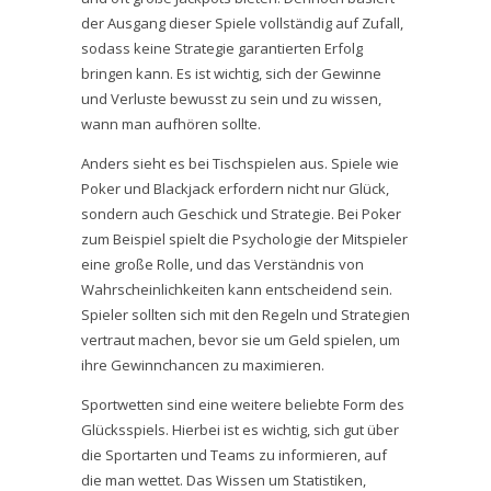
der Ausgang dieser Spiele vollständig auf Zufall,
sodass keine Strategie garantierten Erfolg
bringen kann. Es ist wichtig, sich der Gewinne
und Verluste bewusst zu sein und zu wissen,
wann man aufhören sollte.
Anders sieht es bei Tischspielen aus. Spiele wie
Poker und Blackjack erfordern nicht nur Glück,
sondern auch Geschick und Strategie. Bei Poker
zum Beispiel spielt die Psychologie der Mitspieler
eine große Rolle, und das Verständnis von
Wahrscheinlichkeiten kann entscheidend sein.
Spieler sollten sich mit den Regeln und Strategien
vertraut machen, bevor sie um Geld spielen, um
ihre Gewinnchancen zu maximieren.
Sportwetten sind eine weitere beliebte Form des
Glücksspiels. Hierbei ist es wichtig, sich gut über
die Sportarten und Teams zu informieren, auf
die man wettet. Das Wissen um Statistiken,