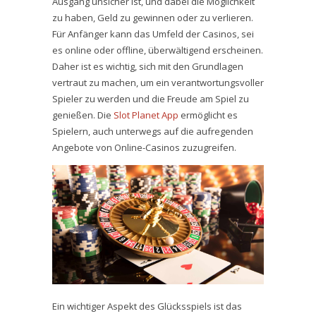
Ausgang unsicher ist, und dabei die Möglichkeit
zu haben, Geld zu gewinnen oder zu verlieren.
Für Anfänger kann das Umfeld der Casinos, sei
es online oder offline, überwältigend erscheinen.
Daher ist es wichtig, sich mit den Grundlagen
vertraut zu machen, um ein verantwortungsvoller
Spieler zu werden und die Freude am Spiel zu
genießen. Die
Slot Planet App
ermöglicht es
Spielern, auch unterwegs auf die aufregenden
Angebote von Online-Casinos zuzugreifen.
Ein wichtiger Aspekt des Glücksspiels ist das