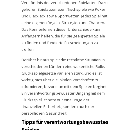
Verständnis der verschiedenen Spielarten. Dazu
gehören Spielautomaten, Tischspiele wie Poker
und Blackjack sowie Sportwetten. Jedes Spiel hat
seine eigenen Regeln, Strategien und Chancen.
Das Kennenlernen dieser Unterschiede kann
Anfängern helfen, die für sie geeigneten Spiele
zu finden und fundierte Entscheidungen zu
treffen.
Darüber hinaus spielt die rechtliche Situation in
verschiedenen Ländern eine wesentliche Rolle.
Glücksspielgesetze variieren stark, und es ist
wichtig, sich über die lokalen Vorschriften zu
informieren, bevor man mit dem Spielen beginnt.
Ein verantwortungsbewusster Umgang mit dem
Glücksspiel ist nicht nur eine Frage der
finanziellen Sicherheit, sondern auch der
persönlichen Gesundheit.
Tipps für verantwortungsbewusstes