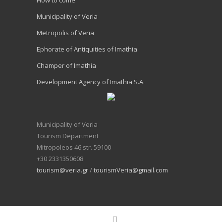
How to come
Municipality of Veria
Metropolis of Veria
Ephorate of Antiquities of Imathia
Champer of Imathia
Development Agency of Imathia S.A.
Municipality of Veria
Tourism Department
Mitropoleos 46 str. 59100
+30 2331350608
tourism@veria.gr
/
tourismVeria@gmail.com