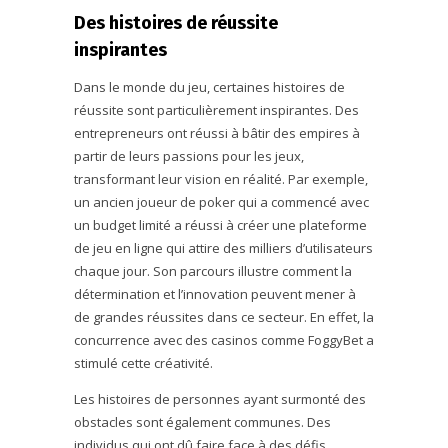
Des histoires de réussite
inspirantes
Dans le monde du jeu, certaines histoires de
réussite sont particulièrement inspirantes. Des
entrepreneurs ont réussi à bâtir des empires à
partir de leurs passions pour les jeux,
transformant leur vision en réalité. Par exemple,
un ancien joueur de poker qui a commencé avec
un budget limité a réussi à créer une plateforme
de jeu en ligne qui attire des milliers d’utilisateurs
chaque jour. Son parcours illustre comment la
détermination et l’innovation peuvent mener à
de grandes réussites dans ce secteur. En effet, la
concurrence avec des casinos comme FoggyBet a
stimulé cette créativité.
Les histoires de personnes ayant surmonté des
obstacles sont également communes. Des
individus qui ont dû faire face à des défis