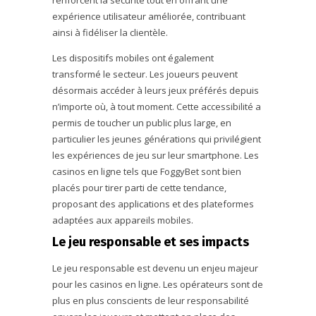
expérience utilisateur améliorée, contribuant
ainsi à fidéliser la clientèle.
Les dispositifs mobiles ont également
transformé le secteur. Les joueurs peuvent
désormais accéder à leurs jeux préférés depuis
n’importe où, à tout moment. Cette accessibilité a
permis de toucher un public plus large, en
particulier les jeunes générations qui privilégient
les expériences de jeu sur leur smartphone. Les
casinos en ligne tels que FoggyBet sont bien
placés pour tirer parti de cette tendance,
proposant des applications et des plateformes
adaptées aux appareils mobiles.
Le jeu responsable et ses impacts
Le jeu responsable est devenu un enjeu majeur
pour les casinos en ligne. Les opérateurs sont de
plus en plus conscients de leur responsabilité