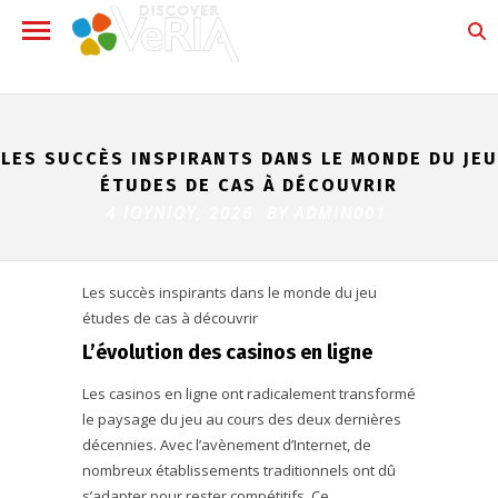
LES SUCCÈS INSPIRANTS DANS LE MONDE DU JEU
ÉTUDES DE CAS À DÉCOUVRIR
4 ΙΟΥΝΊΟΥ, 2026 BY
ADMIN001
Les succès inspirants dans le monde du jeu
études de cas à découvrir
L’évolution des casinos en ligne
Les casinos en ligne ont radicalement transformé
le paysage du jeu au cours des deux dernières
décennies. Avec l’avènement d’Internet, de
nombreux établissements traditionnels ont dû
s’adapter pour rester compétitifs. Ce