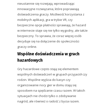
nieustannie się rozwijają, wprowadzając
innowacyjne rozwiązania, które poprawiają
doświadczenia graczy. Możliwość korzystania z
mobilnych aplikacji, gra w trybie VR, czy
bezpieczne opcje płatności sprawiają, że hazard
w internecie staje się nie tylko wygodny, ale także
bezpieczny. To sprawia, że coraz więcej osób
decyduje się na dołączenie do społeczności
graczy online.
Wspólne doświadczenia w grach
hazardowych
Gry hazardowe często stają się elementem
wspólnych doświadczeń w grupach przyjaciół czy
rodzin. Wspólne wyjścia do kasyn czy
organizowanie nocy gier w domu stają się
sposobem na spędzanie czasu razem. W takich
sytuacjach nie chodzi tylko o zdobywanie
nagród, ale również o radość z bycia razem.