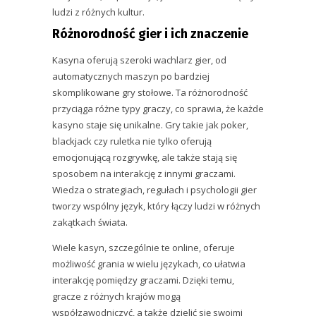
ludzi z różnych kultur.
Różnorodność gier i ich znaczenie
Kasyna oferują szeroki wachlarz gier, od
automatycznych maszyn po bardziej
skomplikowane gry stołowe. Ta różnorodność
przyciąga różne typy graczy, co sprawia, że każde
kasyno staje się unikalne. Gry takie jak poker,
blackjack czy ruletka nie tylko oferują
emocjonującą rozgrywkę, ale także stają się
sposobem na interakcję z innymi graczami.
Wiedza o strategiach, regułach i psychologii gier
tworzy wspólny język, który łączy ludzi w różnych
zakątkach świata.
Wiele kasyn, szczególnie te online, oferuje
możliwość grania w wielu językach, co ułatwia
interakcję pomiędzy graczami. Dzięki temu,
gracze z różnych krajów mogą
współzawodniczyć, a także dzielić się swoimi