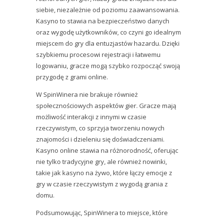
siebie, niezależnie od poziomu zaawansowania.
Kasyno to stawia na bezpieczeństwo danych
oraz wygodę użytkowników, co czyni go idealnym
miejscem do gry dla entuzjastów hazardu. Dzięki
szybkiemu procesowi rejestracji i łatwemu
logowaniu, gracze mogą szybko rozpocząć swoją
przygodę z grami online.
W SpinWinera nie brakuje również
społecznościowych aspektów gier. Gracze mają
możliwość interakcji z innymi w czasie
rzeczywistym, co sprzyja tworzeniu nowych
znajomości i dzieleniu się doświadczeniami.
Kasyno online stawia na różnorodność, oferując
nie tylko tradycyjne gry, ale również nowinki,
takie jak kasyno na żywo, które łączy emocje z
gry w czasie rzeczywistym z wygodą grania z
domu.
Podsumowując, SpinWinera to miejsce, które