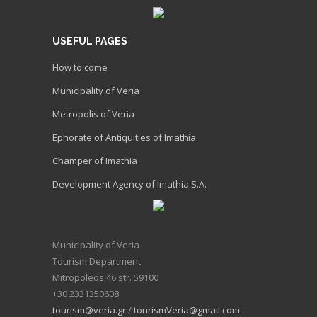
USEFUL PAGES
How to come
Municipality of Veria
Metropolis of Veria
Ephorate of Antiquities of Imathia
Champer of Imathia
Development Agency of Imathia S.A.
Municipality of Veria
Tourism Department
Mitropoleos 46 str. 59100
+30 2331350608
tourism@veria.gr
/
tourismVeria@gmail.com