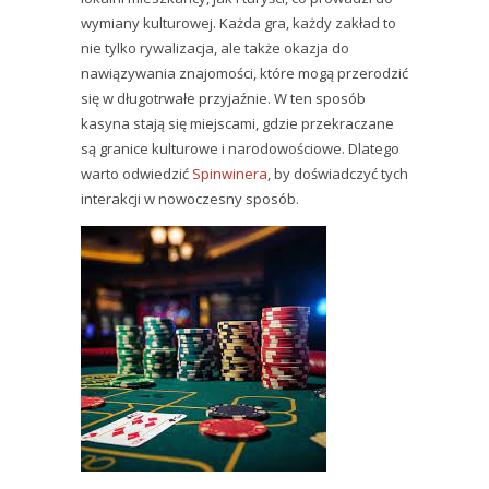
wymiany kulturowej. Każda gra, każdy zakład to
nie tylko rywalizacja, ale także okazja do
nawiązywania znajomości, które mogą przerodzić
się w długotrwałe przyjaźnie. W ten sposób
kasyna stają się miejscami, gdzie przekraczane
są granice kulturowe i narodowościowe. Dlatego
warto odwiedzić
Spinwinera
, by doświadczyć tych
interakcji w nowoczesny sposób.