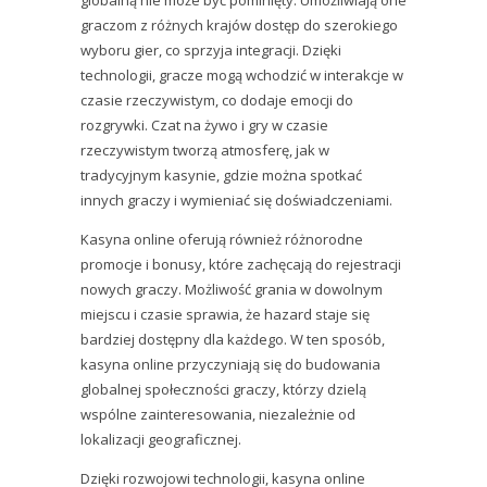
graczom z różnych krajów dostęp do szerokiego
wyboru gier, co sprzyja integracji. Dzięki
technologii, gracze mogą wchodzić w interakcje w
czasie rzeczywistym, co dodaje emocji do
rozgrywki. Czat na żywo i gry w czasie
rzeczywistym tworzą atmosferę, jak w
tradycyjnym kasynie, gdzie można spotkać
innych graczy i wymieniać się doświadczeniami.
Kasyna online oferują również różnorodne
promocje i bonusy, które zachęcają do rejestracji
nowych graczy. Możliwość grania w dowolnym
miejscu i czasie sprawia, że hazard staje się
bardziej dostępny dla każdego. W ten sposób,
kasyna online przyczyniają się do budowania
globalnej społeczności graczy, którzy dzielą
wspólne zainteresowania, niezależnie od
lokalizacji geograficznej.
Dzięki rozwojowi technologii, kasyna online