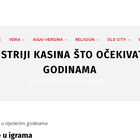
E
VERIA
AIGAI-VERGINA
RELIGION
OLD CITY
STRIJI KASINA ŠTO OČEKIVA
GODINAMA
8 ΙΟΥΝΊΟΥ, 2026 BY
ADMIN001
ti u sljedećim godinama
je u igrama