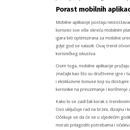
Porast mobilnih aplikac
Mobilne aplikacije postaju neizostavan 
korisnici sve više okreću mobilnim p
igara biti optimizirana za mobilne uređ
gdje god se nalazili. Ovaj trend otvor
korisničkog iskustva.
Osim toga, mobilne aplikacije pružaju
značajki kao što su društvene igre i tu
i ekskluzivne bonuse koji su dostupn
korisnike na preuzimanje i korištenje a
Kako bi se zadržali korak s trendovima
Ovo uključuje rad na brzini, dizajnu i k
Očekuje se da će se u sljedećim godin
morati prilagoditi potrebama i očekiva