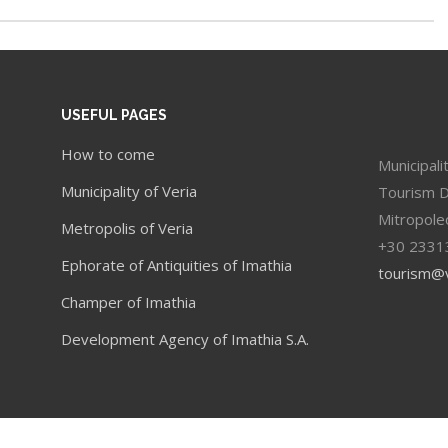
USEFUL PAGES
How to come
Municipali
Municipality of Veria
Tourism 
Mitropole
Metropolis of Veria
+30 2331
Ephorate of Antiquities of Imathia
tourism@v
Champer of Imathia
Development Agency of Imathia S.A.