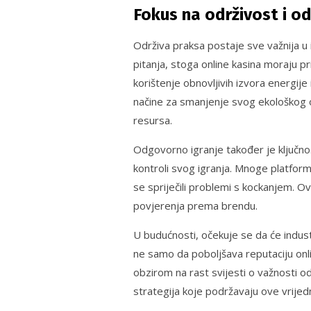
Fokus na održivost i o
Održiva praksa postaje sve važnija u ind
pitanja, stoga online kasina moraju pr
korištenje obnovljivih izvora energije
načine za smanjenje svog ekološkog ot
resursa.
Odgovorno igranje također je ključno.
kontroli svog igranja. Mnoge platfor
se spriječili problemi s kockanjem. O
povjerenja prema brendu.
U budućnosti, očekuje se da će industr
ne samo da poboljšava reputaciju online
obzirom na rast svijesti o važnosti od
strategija koje podržavaju ove vrijed