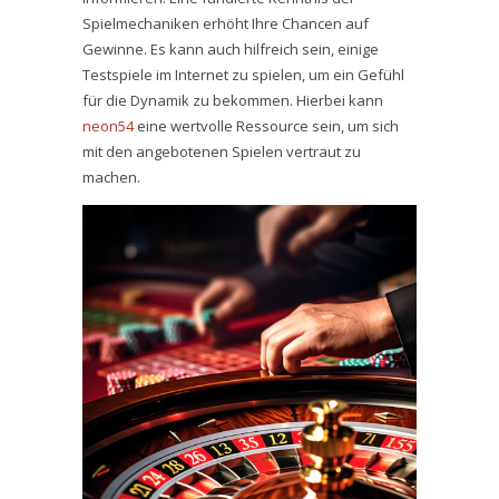
Spielmechaniken erhöht Ihre Chancen auf
Gewinne. Es kann auch hilfreich sein, einige
Testspiele im Internet zu spielen, um ein Gefühl
für die Dynamik zu bekommen. Hierbei kann
neon54
eine wertvolle Ressource sein, um sich
mit den angebotenen Spielen vertraut zu
machen.