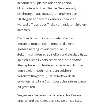
mit anderen Spielern oder den Casino-
Mitarbeitern. Nutzen Sie die Gelegenheit, um
Erfahrungen auszutauschen und von den
Strategien anderer zu lernen. Oft können
wertvolle Tipps oder Tricks von anderen Spielern
kommen.
Darüber hinaus gibt es in vielen Casinos
Veranstaltungen oder Turniere, die eine
großartige Möglichkeit bieten, neue
Bekanntschaften zu schließen und gleichzeitig zu
spielen. Diese Events schaffen eine lebhafte
Atmosphäre und fördern den Austausch unter
den Spielern. Nehmen Sie an solchen
Veranstaltungen teil, um Ihr Netzwerk zu
erweitern und Ihre Casinobesuche interessanter
zu gestalten.
Vergessen Sie jedoch nicht, dass das Casino
eine öffentliche Umgebung ist. Seien Sie stets