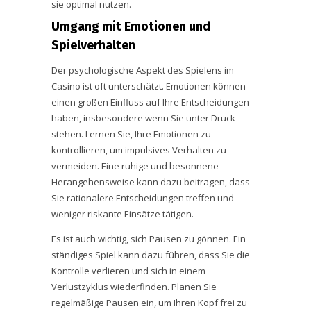
sie optimal nutzen.
Umgang mit Emotionen und
Spielverhalten
Der psychologische Aspekt des Spielens im
Casino ist oft unterschätzt. Emotionen können
einen großen Einfluss auf Ihre Entscheidungen
haben, insbesondere wenn Sie unter Druck
stehen. Lernen Sie, Ihre Emotionen zu
kontrollieren, um impulsives Verhalten zu
vermeiden. Eine ruhige und besonnene
Herangehensweise kann dazu beitragen, dass
Sie rationalere Entscheidungen treffen und
weniger riskante Einsätze tätigen.
Es ist auch wichtig, sich Pausen zu gönnen. Ein
ständiges Spiel kann dazu führen, dass Sie die
Kontrolle verlieren und sich in einem
Verlustzyklus wiederfinden. Planen Sie
regelmäßige Pausen ein, um Ihren Kopf frei zu