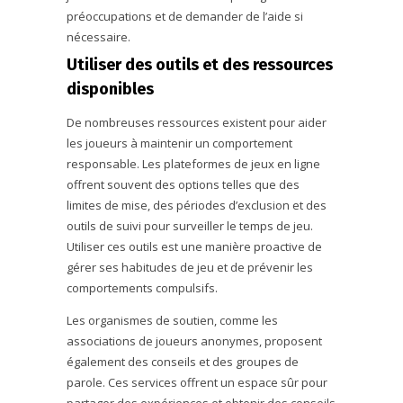
préoccupations et de demander de l’aide si
nécessaire.
Utiliser des outils et des ressources
disponibles
De nombreuses ressources existent pour aider
les joueurs à maintenir un comportement
responsable. Les plateformes de jeux en ligne
offrent souvent des options telles que des
limites de mise, des périodes d’exclusion et des
outils de suivi pour surveiller le temps de jeu.
Utiliser ces outils est une manière proactive de
gérer ses habitudes de jeu et de prévenir les
comportements compulsifs.
Les organismes de soutien, comme les
associations de joueurs anonymes, proposent
également des conseils et des groupes de
parole. Ces services offrent un espace sûr pour
partager des expériences et obtenir des conseils