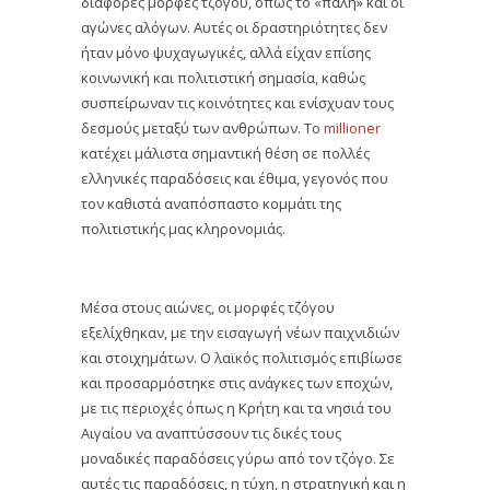
διάφορες μορφές τζόγου, όπως το «πάλη» και οι
αγώνες αλόγων. Αυτές οι δραστηριότητες δεν
ήταν μόνο ψυχαγωγικές, αλλά είχαν επίσης
κοινωνική και πολιτιστική σημασία, καθώς
συσπείρωναν τις κοινότητες και ενίσχυαν τους
δεσμούς μεταξύ των ανθρώπων. Το
millioner
κατέχει μάλιστα σημαντική θέση σε πολλές
ελληνικές παραδόσεις και έθιμα, γεγονός που
τον καθιστά αναπόσπαστο κομμάτι της
πολιτιστικής μας κληρονομιάς.
Μέσα στους αιώνες, οι μορφές τζόγου
εξελίχθηκαν, με την εισαγωγή νέων παιχνιδιών
και στοιχημάτων. Ο λαϊκός πολιτισμός επιβίωσε
και προσαρμόστηκε στις ανάγκες των εποχών,
με τις περιοχές όπως η Κρήτη και τα νησιά του
Αιγαίου να αναπτύσσουν τις δικές τους
μοναδικές παραδόσεις γύρω από τον τζόγο. Σε
αυτές τις παραδόσεις, η τύχη, η στρατηγική και η