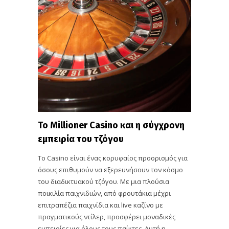
Το Millioner Casino και η σύγχρονη
εμπειρία του τζόγου
Το Casino είναι ένας κορυφαίος προορισμός για
όσους επιθυμούν να εξερευνήσουν τον κόσμο
του διαδικτυακού τζόγου. Με μια πλούσια
ποικιλία παιχνιδιών, από φρουτάκια μέχρι
επιτραπέζια παιχνίδια και live καζίνο με
πραγματικούς ντίλερ, προσφέρει μοναδικές
εμπειρίες για όλους τους παίκτες. Αυτή η