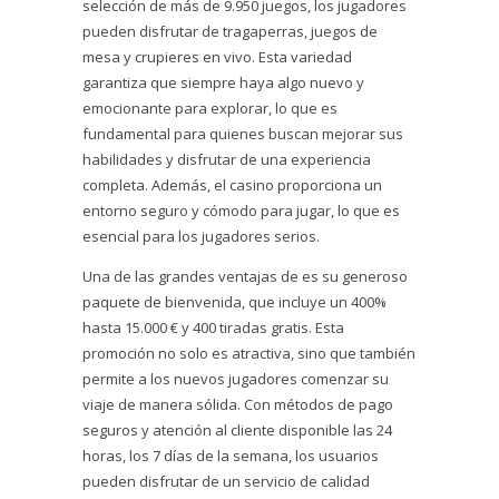
selección de más de 9.950 juegos, los jugadores
pueden disfrutar de tragaperras, juegos de
mesa y crupieres en vivo. Esta variedad
garantiza que siempre haya algo nuevo y
emocionante para explorar, lo que es
fundamental para quienes buscan mejorar sus
habilidades y disfrutar de una experiencia
completa. Además, el casino proporciona un
entorno seguro y cómodo para jugar, lo que es
esencial para los jugadores serios.
Una de las grandes ventajas de es su generoso
paquete de bienvenida, que incluye un 400%
hasta 15.000 € y 400 tiradas gratis. Esta
promoción no solo es atractiva, sino que también
permite a los nuevos jugadores comenzar su
viaje de manera sólida. Con métodos de pago
seguros y atención al cliente disponible las 24
horas, los 7 días de la semana, los usuarios
pueden disfrutar de un servicio de calidad