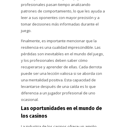
profesionales pasan tiempo analizando
patrones de comportamiento, lo que les ayuda a
leer a sus oponentes con mayor precisión y a
tomar decisiones más informadas durante el
juego.
Finalmente, es importante mencionar que la
resiliencia es una cualidad imprescindible. Las
pérdidas son inevitables en el mundo del juego,
y los profesionales deben saber cómo
recuperarse y aprender de ellas. Cada derrota
puede ser una lección valiosa si se aborda con
una mentalidad positiva. Esta capacidad de
levantarse después de una caída es lo que
diferencia a un jugador profesional de uno
ocasional.
Las oportunidades en el mundo de
los casinos
La industria de los casinos ofrece un amplio