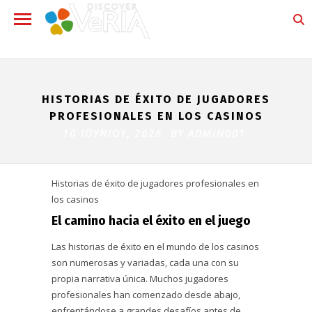
HISTORIAS DE ÉXITO DE JUGADORES
PROFESIONALES EN LOS CASINOS
10 ΙΟΥΝΊΟΥ, 2026 BY
ADMIN001
Historias de éxito de jugadores profesionales en
los casinos
El camino hacia el éxito en el juego
Las historias de éxito en el mundo de los casinos
son numerosas y variadas, cada una con su
propia narrativa única. Muchos jugadores
profesionales han comenzado desde abajo,
enfrentándose a grandes desafíos antes de