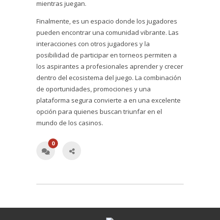
mientras juegan.
Finalmente, es un espacio donde los jugadores
pueden encontrar una comunidad vibrante. Las
interacciones con otros jugadores y la
posibilidad de participar en torneos permiten a
los aspirantes a profesionales aprender y crecer
dentro del ecosistema del juego. La combinación
de oportunidades, promociones y una
plataforma segura convierte a en una excelente
opción para quienes buscan triunfar en el
mundo de los casinos.
0