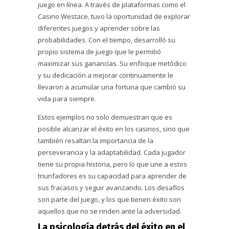
juego en línea. A través de plataformas como el
Casino Westace, tuvo la oportunidad de explorar
diferentes juegos y aprender sobre las
probabilidades. Con el tiempo, desarrolló su
propio sistema de juego que le permitió
maximizar sus ganancias. Su enfoque metódico
y su dedicación a mejorar continuamente le
llevaron a acumular una fortuna que cambió su
vida para siempre.
Estos ejemplos no solo demuestran que es
posible alcanzar el éxito en los casinos, sino que
también resaltan la importancia de la
perseverancia y la adaptabilidad. Cada jugador
tiene su propia historia, pero lo que une a estos
triunfadores es su capacidad para aprender de
sus fracasos y seguir avanzando. Los desafíos
son parte del juego, y los que tienen éxito son
aquellos que no se rinden ante la adversidad.
La psicología detrás del éxito en el