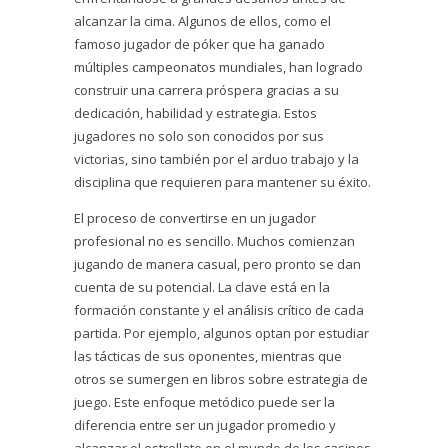
alcanzar la cima. Algunos de ellos, como el
famoso jugador de póker que ha ganado
múltiples campeonatos mundiales, han logrado
construir una carrera próspera gracias a su
dedicación, habilidad y estrategia. Estos
jugadores no solo son conocidos por sus
victorias, sino también por el arduo trabajo y la
disciplina que requieren para mantener su éxito.
El proceso de convertirse en un jugador
profesional no es sencillo. Muchos comienzan
jugando de manera casual, pero pronto se dan
cuenta de su potencial. La clave está en la
formación constante y el análisis crítico de cada
partida. Por ejemplo, algunos optan por estudiar
las tácticas de sus oponentes, mientras que
otros se sumergen en libros sobre estrategia de
juego. Este enfoque metódico puede ser la
diferencia entre ser un jugador promedio y
alcanzar el estrellato en el mundo de los casinos.