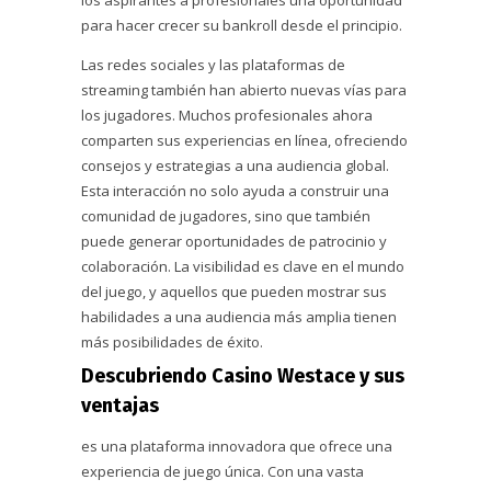
para hacer crecer su bankroll desde el principio.
Las redes sociales y las plataformas de
streaming también han abierto nuevas vías para
los jugadores. Muchos profesionales ahora
comparten sus experiencias en línea, ofreciendo
consejos y estrategias a una audiencia global.
Esta interacción no solo ayuda a construir una
comunidad de jugadores, sino que también
puede generar oportunidades de patrocinio y
colaboración. La visibilidad es clave en el mundo
del juego, y aquellos que pueden mostrar sus
habilidades a una audiencia más amplia tienen
más posibilidades de éxito.
Descubriendo Casino Westace y sus
ventajas
es una plataforma innovadora que ofrece una
experiencia de juego única. Con una vasta