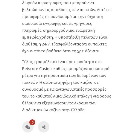
δωρεάν περιστροφές, που μπορούν να
βελτιώσουν τις αποδόσεις των παικτών. Αυτές οι
προσφορές, σε συνδυασμό με την εύχρηστη
διαδικασία εγγραφής και τις γρήγορες
πληρωμές, δημιουργούν μια εξαιρετική
εμπειρία χρήστη. Η υποστήριξη πελατών είναι
διαθέσιμη 24/7, εξασφαλίζοντας ότι οι παίκτες
έχουν πάντα βοήθεια όταν τη χρειάζονται.
Τέλος, η ασφάλεια είναι προτεραιότητα στο
Betscore Casino, καθώς εφαρμόζονται αυστηρά
μέτρα για την προστασία των δεδομένων των
παικτών. Η αξιόπιστη φήμη του καζίνο, σε
συνδυασμό με τις ανταγωνιστικές προσφορές
του, το καθιστούν μια ιδανική επιλογή για όσους
θέλουν να εξερευνήσουν τον κόσμο των
διαδικτυακών καζίνο στην Ελλάδα.
0