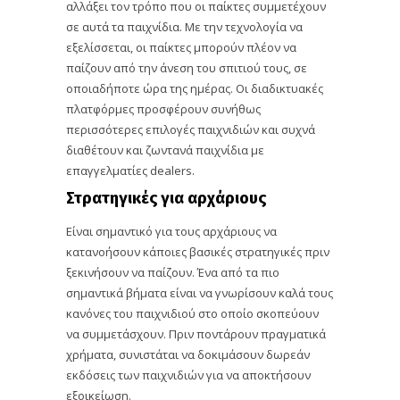
αλλάξει τον τρόπο που οι παίκτες συμμετέχουν
σε αυτά τα παιχνίδια. Με την τεχνολογία να
εξελίσσεται, οι παίκτες μπορούν πλέον να
παίζουν από την άνεση του σπιτιού τους, σε
οποιαδήποτε ώρα της ημέρας. Οι διαδικτυακές
πλατφόρμες προσφέρουν συνήθως
περισσότερες επιλογές παιχνιδιών και συχνά
διαθέτουν και ζωντανά παιχνίδια με
επαγγελματίες dealers.
Στρατηγικές για αρχάριους
Είναι σημαντικό για τους αρχάριους να
κατανοήσουν κάποιες βασικές στρατηγικές πριν
ξεκινήσουν να παίζουν. Ένα από τα πιο
σημαντικά βήματα είναι να γνωρίσουν καλά τους
κανόνες του παιχνιδιού στο οποίο σκοπεύουν
να συμμετάσχουν. Πριν ποντάρουν πραγματικά
χρήματα, συνιστάται να δοκιμάσουν δωρεάν
εκδόσεις των παιχνιδιών για να αποκτήσουν
εξοικείωση.