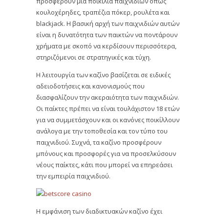
προσφέρουν μια ποικιλία παιχνιδιών όπως
κουλοχέρηδες, τραπέζια πόκερ, ρουλέτα και
blackjack. Η βασική αρχή των παιχνιδιών αυτών
είναι η δυνατότητα των παικτών να ποντάρουν
χρήματα με σκοπό να κερδίσουν περισσότερα,
στηριζόμενοι σε στρατηγικές και τύχη.
Η λειτουργία των καζίνο βασίζεται σε ειδικές
αδειοδοτήσεις και κανονισμούς που
διασφαλίζουν την ακεραιότητα των παιχνιδιών.
Οι παίκτες πρέπει να είναι τουλάχιστον 18 ετών
για να συμμετάσχουν και οι κανόνες ποικίλλουν
ανάλογα με την τοποθεσία και τον τύπο του
παιχνιδιού. Συχνά, τα καζίνο προσφέρουν
μπόνους και προσφορές για να προσελκύσουν
νέους παίκτες, κάτι που μπορεί να επηρεάσει
την εμπειρία παιχνιδιού.
Η εμφάνιση των διαδικτυακών καζίνο έχει