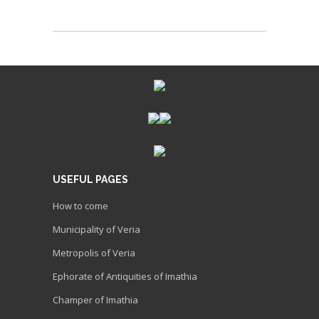
USEFUL PAGES
How to come
Municipality of Veria
Metropolis of Veria
Ephorate of Antiquities of Imathia
Champer of Imathia