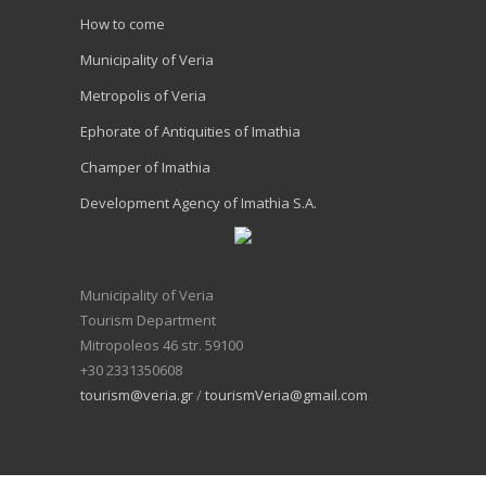
How to come
Municipality of Veria
Metropolis of Veria
Ephorate of Antiquities of Imathia
Champer of Imathia
Development Agency of Imathia S.A.
Municipality of Veria
Tourism Department
Mitropoleos 46 str. 59100
+30 2331350608
tourism@veria.gr
/
tourismVeria@gmail.com