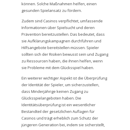
können. Solche Maßnahmen helfen, einen
gesunden Spielansatz zu fördern.
Zudem sind Casinos verpflichtet, umfassende
Informationen über Spielsucht und deren
Prävention bereitzustellen. Das bedeutet, dass
sie Aufklärungskampagnen durchführen und
Hilfsangebote bereitstellen müssen. Spieler
sollten sich der Risiken bewusst sein und Zugang
zu Ressourcen haben, die ihnen helfen, wenn
sie Probleme mit dem Glücksspiel haben.
Ein weiterer wichtiger Aspekt ist die Überprüfung
der Identität der Spieler, um sicherzustellen,
dass Minderjährige keinen Zugang zu
Glücksspielangeboten haben. Die
Identitätsüberprüfung ist ein wesentlicher
Bestandteil der gesetzlichen Auflagen für
Casinos und trägt erheblich zum Schutz der
jüngeren Generation bei, indem sie sicherstellt,