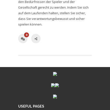
den Bedürfnissen der Spieler und der
Gesellschaft gerecht zu werden. Indem Sie sich
auf dem Laufenden halten, stellen Sie sicher,
dass Sie verantwortungsbewusst und sicher
spielen können.
0
USEFUL PAGES