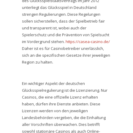
des Glücksspielstaatsvertrags im Jahr 2012
unterliegt das Glücksspiel in Deutschland
strengen Regulierungen. Diese Regelungen
sollen sicherstellen, dass der Spielbetrieb fair
und transparent ist, wobei auch der
Spielerschutz und die Prävention von Spielsucht
im Vordergrund stehen.
https://casea-casino.de/
Daher ist es für Casinobetreiber unerlässlich,
sich an die spezifischen Gesetze ihrer jeweiligen
Region zu halten.
Ein wichtiger Aspekt der deutschen
Glücksspielregulierung ist die Lizenzierung. Nur
Casinos, die eine offizielle Lizenz erhalten
haben, dürfen ihre Dienste anbieten. Diese
Lizenzen werden von den jeweiligen
Landesbehörden vergeben, die die Einhaltung
aller Vorschriften überwachen. Dies betrifft
sowohl stationäre Casinos als auch Online-