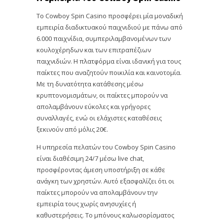
Το Cowboy Spin Casino προσφέρει μία μοναδική
εμπειρία διαδικτυακού παιχνιδιού με πάνω από
6.000 παιχνίδια, συμπεριλαμβανομένων των
κουλοχέρηδων και των επιτραπέζιων
παιχνιδιών. Η πλατφόρμα είναι ιδανική για τους
παίκτες που αναζητούν ποικιλία και καινοτομία.
Με τη δυνατότητα κατάθεσης μέσω
κρυπτονομισμάτων, οι παίκτες μπορούν να
απολαμβάνουν εύκολες και γρήγορες
συναλλαγές, ενώ οι ελάχιστες καταθέσεις
ξεκινούν από μόλις 20€.
Η υπηρεσία πελατών του Cowboy Spin Casino
είναι διαθέσιμη 24/7 μέσω live chat,
προσφέροντας άμεση υποστήριξη σε κάθε
ανάγκη των χρηστών. Αυτό εξασφαλίζει ότι οι
παίκτες μπορούν να απολαμβάνουν την
εμπειρία τους χωρίς ανησυχίες ή
καθυστερήσεις. Το μπόνους καλωσορίσματος