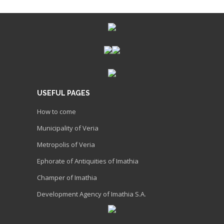
USEFUL PAGES
How to come
Municipality of Veria
Metropolis of Veria
Ephorate of Antiquities of Imathia
Champer of Imathia
Development Agency of Imathia S.A.