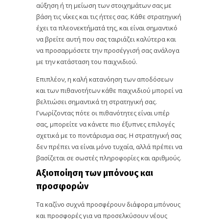
αύξηση ή τη μείωση των στοιχημάτων σας με
βάση τις νίκες και τις ήττες σας. Κάθε στρατηγική
έχει τα πλεονεκτήματά της, και είναι σημαντικό
να βρείτε αυτή που σας ταιριάζει καλύτερα και
να προσαρμόσετε την προσέγγισή σας ανάλογα
με την κατάσταση του παιχνιδιού.
Επιπλέον, η καλή κατανόηση των αποδόσεων
και των πιθανοτήτων κάθε παιχνιδιού μπορεί να
βελτιώσει σημαντικά τη στρατηγική σας.
Γνωρίζοντας πότε οι πιθανότητες είναι υπέρ
σας, μπορείτε να κάνετε πιο έξυπνες επιλογές
σχετικά με το ποντάρισμα σας. Η στρατηγική σας
δεν πρέπει να είναι μόνο τυχαία, αλλά πρέπει να
βασίζεται σε σωστές πληροφορίες και αριθμούς.
Αξιοποίηση των μπόνους και
προσφορών
Τα καζίνο συχνά προσφέρουν διάφορα μπόνους
και προσφορές για να προσελκύσουν νέους