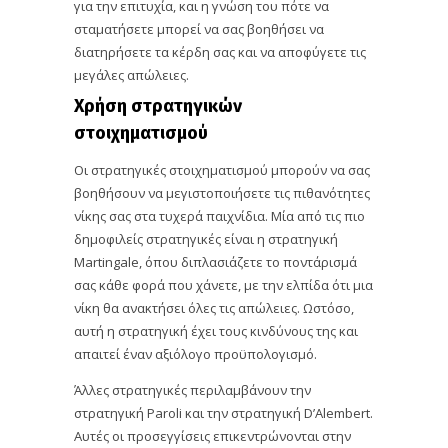
για την επιτυχία, και η γνώση του πότε να
σταματήσετε μπορεί να σας βοηθήσει να
διατηρήσετε τα κέρδη σας και να αποφύγετε τις
μεγάλες απώλειες.
Χρήση στρατηγικών
στοιχηματισμού
Οι στρατηγικές στοιχηματισμού μπορούν να σας
βοηθήσουν να μεγιστοποιήσετε τις πιθανότητες
νίκης σας στα τυχερά παιχνίδια. Μία από τις πιο
δημοφιλείς στρατηγικές είναι η στρατηγική
Martingale, όπου διπλασιάζετε το ποντάρισμά
σας κάθε φορά που χάνετε, με την ελπίδα ότι μια
νίκη θα ανακτήσει όλες τις απώλειες. Ωστόσο,
αυτή η στρατηγική έχει τους κινδύνους της και
απαιτεί έναν αξιόλογο προϋπολογισμό.
Άλλες στρατηγικές περιλαμβάνουν την
στρατηγική Paroli και την στρατηγική D’Alembert.
Αυτές οι προσεγγίσεις επικεντρώνονται στην