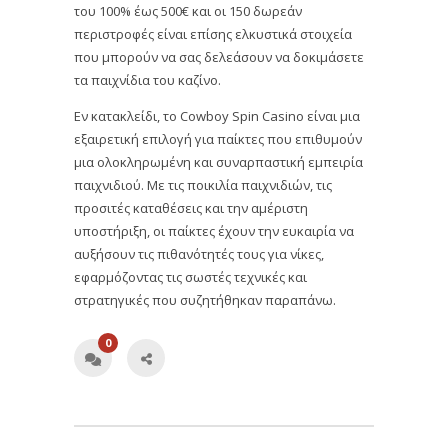
του 100% έως 500€ και οι 150 δωρεάν
περιστροφές είναι επίσης ελκυστικά στοιχεία
που μπορούν να σας δελεάσουν να δοκιμάσετε
τα παιχνίδια του καζίνο.
Εν κατακλείδι, το Cowboy Spin Casino είναι μια
εξαιρετική επιλογή για παίκτες που επιθυμούν
μια ολοκληρωμένη και συναρπαστική εμπειρία
παιχνιδιού. Με τις ποικιλία παιχνιδιών, τις
προσιτές καταθέσεις και την αμέριστη
υποστήριξη, οι παίκτες έχουν την ευκαιρία να
αυξήσουν τις πιθανότητές τους για νίκες,
εφαρμόζοντας τις σωστές τεχνικές και
στρατηγικές που συζητήθηκαν παραπάνω.
0