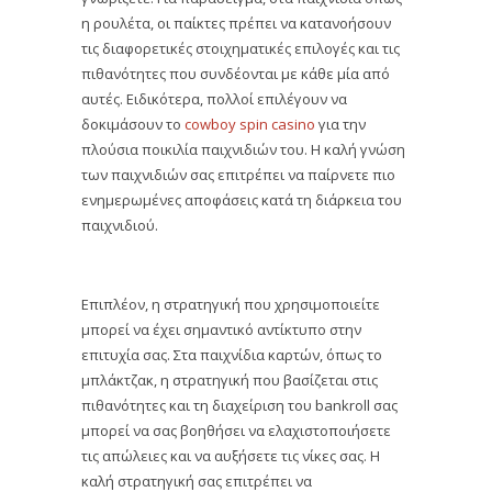
η ρουλέτα, οι παίκτες πρέπει να κατανοήσουν
τις διαφορετικές στοιχηματικές επιλογές και τις
πιθανότητες που συνδέονται με κάθε μία από
αυτές. Ειδικότερα, πολλοί επιλέγουν να
δοκιμάσουν το
cowboy spin casino
για την
πλούσια ποικιλία παιχνιδιών του. Η καλή γνώση
των παιχνιδιών σας επιτρέπει να παίρνετε πιο
ενημερωμένες αποφάσεις κατά τη διάρκεια του
παιχνιδιού.
Επιπλέον, η στρατηγική που χρησιμοποιείτε
μπορεί να έχει σημαντικό αντίκτυπο στην
επιτυχία σας. Στα παιχνίδια καρτών, όπως το
μπλάκτζακ, η στρατηγική που βασίζεται στις
πιθανότητες και τη διαχείριση του bankroll σας
μπορεί να σας βοηθήσει να ελαχιστοποιήσετε
τις απώλειες και να αυξήσετε τις νίκες σας. Η
καλή στρατηγική σας επιτρέπει να