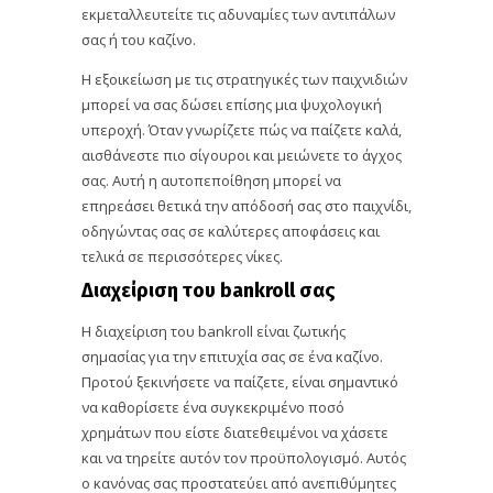
εκμεταλλευτείτε τις αδυναμίες των αντιπάλων
σας ή του καζίνο.
Η εξοικείωση με τις στρατηγικές των παιχνιδιών
μπορεί να σας δώσει επίσης μια ψυχολογική
υπεροχή. Όταν γνωρίζετε πώς να παίζετε καλά,
αισθάνεστε πιο σίγουροι και μειώνετε το άγχος
σας. Αυτή η αυτοπεποίθηση μπορεί να
επηρεάσει θετικά την απόδοσή σας στο παιχνίδι,
οδηγώντας σας σε καλύτερες αποφάσεις και
τελικά σε περισσότερες νίκες.
Διαχείριση του bankroll σας
Η διαχείριση του bankroll είναι ζωτικής
σημασίας για την επιτυχία σας σε ένα καζίνο.
Προτού ξεκινήσετε να παίζετε, είναι σημαντικό
να καθορίσετε ένα συγκεκριμένο ποσό
χρημάτων που είστε διατεθειμένοι να χάσετε
και να τηρείτε αυτόν τον προϋπολογισμό. Αυτός
ο κανόνας σας προστατεύει από ανεπιθύμητες