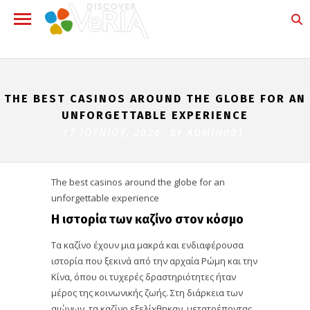
THE BEST CASINOS AROUND THE GLOBE FOR AN
UNFORGETTABLE EXPERIENCE
17 ΙΟΥΝΊΟΥ, 2026 BY
ADMIN001
The best casinos around the globe for an
unforgettable experience
Η ιστορία των καζίνο στον κόσμο
Τα καζίνο έχουν μια μακρά και ενδιαφέρουσα
ιστορία που ξεκινά από την αρχαία Ρώμη και την
Κίνα, όπου οι τυχερές δραστηριότητες ήταν
μέρος της κοινωνικής ζωής. Στη διάρκεια των
αιώνων, τα καζίνο εξελίχθηκαν, μετατρέποντας