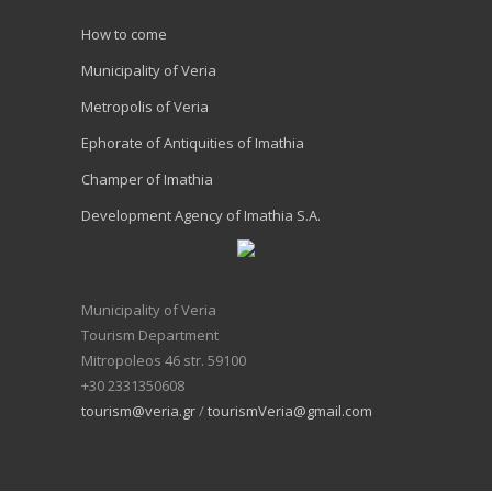
How to come
Municipality of Veria
Metropolis of Veria
Ephorate of Antiquities of Imathia
Champer of Imathia
Development Agency of Imathia S.A.
Municipality of Veria
Tourism Department
Mitropoleos 46 str. 59100
+30 2331350608
tourism@veria.gr
/
tourismVeria@gmail.com