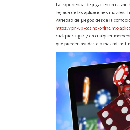
La experiencia de jugar en un casino 
llegada de las aplicaciones móviles. 
variedad de juegos desde la comodid
https://pin-up-casino-online.mx/aplic
cualquier lugar y en cualquier momen
que pueden ayudarte a maximizar tus