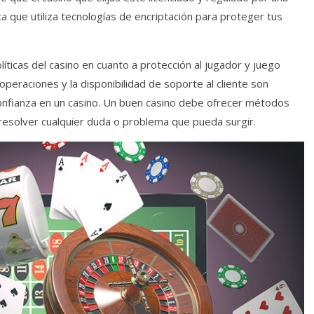
a que utiliza tecnologías de encriptación para proteger tus
íticas del casino en cuanto a protección al jugador y juego
operaciones y la disponibilidad de soporte al cliente son
confianza en un casino. Un buen casino debe ofrecer métodos
 resolver cualquier duda o problema que pueda surgir.