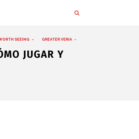
WORTH SEEING
GREATER VERIA
CÓMO JUGAR Y