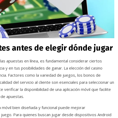
tes antes de elegir dónde jugar
as apuestas en línea, es fundamental considerar ciertos
ia y en tus posibilidades de ganar. La elección del casino
cia. Factores como la variedad de juegos, los bonos de
 calidad del servicio al cliente son esenciales para seleccionar un
 verificar la disponibilidad de una aplicación móvil que facilite
n de apuestas.
 móvil bien diseñada y funcional puede mejorar
 juego. Para quienes buscan jugar desde dispositivos Android