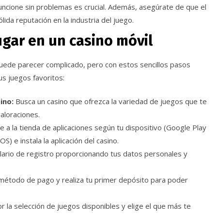
funcione sin problemas es crucial. Además, asegúrate de que el
ida reputación en la industria del juego.
gar en un casino móvil
puede parecer complicado, pero con estos sencillos pasos
us juegos favoritos:
ino:
Busca un casino que ofrezca la variedad de juegos que te
aloraciones.
 a la tienda de aplicaciones según tu dispositivo (Google Play
S) e instala la aplicación del casino.
ario de registro proporcionando tus datos personales y
método de pago y realiza tu primer depósito para poder
 la selección de juegos disponibles y elige el que más te