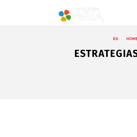
ΕΛ
HOM
ESTRATEGIAS