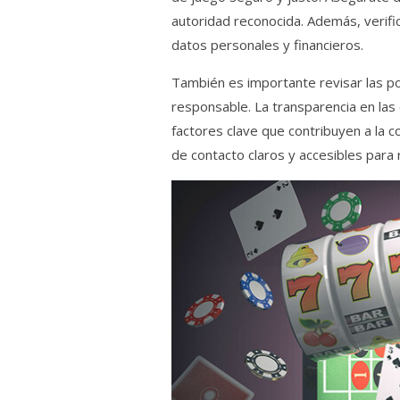
autoridad reconocida. Además, verific
datos personales y financieros.
También es importante revisar las pol
responsable. La transparencia en las 
factores clave que contribuyen a la 
de contacto claros y accesibles para