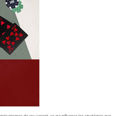
 mécanismes de jeu varient, ce qui influence les stratégies que