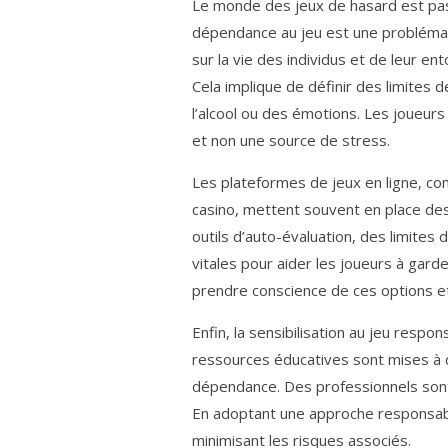
Le monde des jeux de hasard est pas
dépendance au jeu est une problémat
sur la vie des individus et de leur en
Cela implique de définir des limites 
l’alcool ou des émotions. Les joueurs
et non une source de stress.
Les plateformes de jeux en ligne, co
casino, mettent souvent en place des
outils d’auto-évaluation, des limites
vitales pour aider les joueurs à garde
prendre conscience de ces options et 
Enfin, la sensibilisation au jeu resp
ressources éducatives sont mises à d
dépendance. Des professionnels sont 
En adoptant une approche responsabl
minimisant les risques associés.