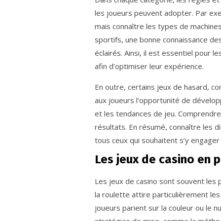
les joueurs peuvent adopter. Par exem
mais connaître les types de machines
sportifs, une bonne connaissance des
éclairés. Ainsi, il est essentiel pour
afin d’optimiser leur expérience.
En outre, certains jeux de hasard, 
aux joueurs l’opportunité de dévelop
et les tendances de jeu. Comprendre
résultats. En résumé, connaître les 
tous ceux qui souhaitent s’y engage
Les jeux de casino en 
Les jeux de casino sont souvent les p
la roulette attire particulièrement le
joueurs parient sur la couleur ou le n
stratégies de mise, comme la méthod