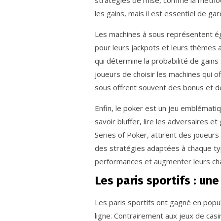
les gains, mais il est essentiel de ga
Les machines à sous représentent ég
pour leurs jackpots et leurs thèmes 
qui détermine la probabilité de gain
joueurs de choisir les machines qui of
sous offrent souvent des bonus et des
Enfin, le poker est un jeu emblématiq
savoir bluffer, lire les adversaires 
Series of Poker, attirent des joueurs
des stratégies adaptées à chaque ty
performances et augmenter leurs ch
Les paris sportifs : un
Les paris sportifs ont gagné en popu
ligne. Contrairement aux jeux de casi