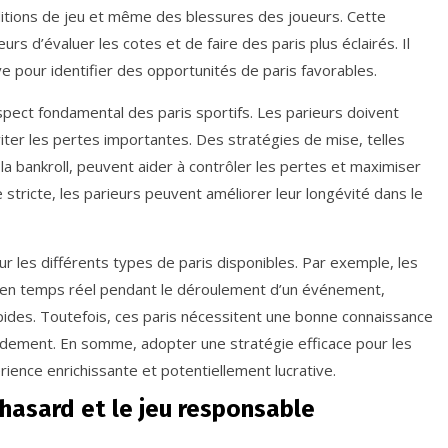
tions de jeu et même des blessures des joueurs. Cette
s d’évaluer les cotes et de faire des paris plus éclairés. Il
tive pour identifier des opportunités de paris favorables.
spect fondamental des paris sportifs. Les parieurs doivent
éviter les pertes importantes. Des stratégies de mise, telles
 la bankroll, peuvent aider à contrôler les pertes et maximiser
ne stricte, les parieurs peuvent améliorer leur longévité dans le
sur les différents types de paris disponibles. Par exemple, les
r en temps réel pendant le déroulement d’un événement,
pides. Toutefois, ces paris nécessitent une bonne connaissance
pidement. En somme, adopter une stratégie efficace pour les
ience enrichissante et potentiellement lucrative.
 hasard et le jeu responsable