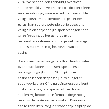
2026. We hebben een zorgvuldig overzicht
samengesteld van veilige casino’s die niet alleen
aantrekkelijk zijn, maar ook voldoen aan strikte
veiligheidsnormen. Hierdoor kun je met een
gerust hart spelen, wetende dat je gegevens
veilig zijn en dat je eerlijke spelervaringen hebt.
Onze focus ligt op het aanbieden van
betrouwbare informatie, zodat je weloverwogen
keuzes kunt maken bij het kiezen van een
casino.
Bovendien bieden we gedetailleerde informatie
over beschikbare bonussen, spelopties en
betalingsmogelijkheden. Dit helpt je om een
casino te kiezen dat past bij jouw budget en
speelvoorkeuren. Of je nu geïnteresseerd bent
in slotmachines, tafelspellen of live dealer
spellen, wij hebben de informatie die je nodig
hebt om de beste keuze te maken. Door onze
site te gebruiken, zorg je ervoor dat je altijd op de