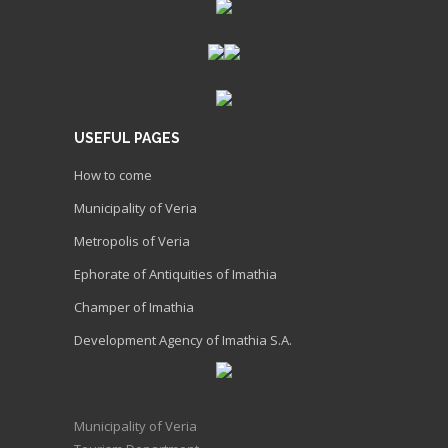
USEFUL PAGES
How to come
Municipality of Veria
Metropolis of Veria
Ephorate of Antiquities of Imathia
Champer of Imathia
Development Agency of Imathia S.A.
Municipality of Veria