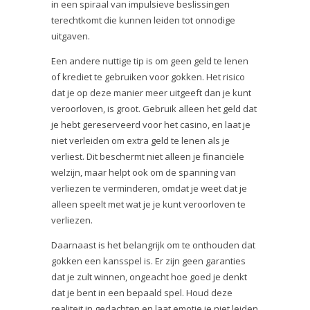
in een spiraal van impulsieve beslissingen
terechtkomt die kunnen leiden tot onnodige
uitgaven.
Een andere nuttige tip is om geen geld te lenen
of krediet te gebruiken voor gokken. Het risico
dat je op deze manier meer uitgeeft dan je kunt
veroorloven, is groot. Gebruik alleen het geld dat
je hebt gereserveerd voor het casino, en laat je
niet verleiden om extra geld te lenen als je
verliest. Dit beschermt niet alleen je financiële
welzijn, maar helpt ook om de spanning van
verliezen te verminderen, omdat je weet dat je
alleen speelt met wat je je kunt veroorloven te
verliezen.
Daarnaast is het belangrijk om te onthouden dat
gokken een kansspel is. Er zijn geen garanties
dat je zult winnen, ongeacht hoe goed je denkt
dat je bent in een bepaald spel. Houd deze
realiteit in gedachten en laat emotie je niet leiden