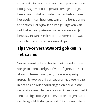
regelmatig te evalueren en aan te passen waar
nodig. Als je merkt dat je vaak over je budget
heen gaat of dat je minder plezier beleeft aan
het spelen, kan het nuttig zijn om je benadering
te herzien. Het bijhouden van je uitgaven kan
ook helpen om patronen te herkennen en je
bewustzijn van je gokgedrag te vergroten, wat
essentieel is voor verantwoord spelen.
Tips voor verantwoord gokken in
het casino
Verantwoord gokken begint met het erkennen
van je limieten. Stel jezelf vooraf grenzen, niet
alleen in termen van geld, maar ook qua tijd.
Bepaal bijvoorbeeld van tevoren hoeveel tijd je
in het casino wilt doorbrengen en houd je aan
deze afspraak. Het gebruik van timers kan hierbij
een handige tool zijn om ervoor te zorgen dat je
niet langer blijft dan gepland. Dit voorkomt dat je