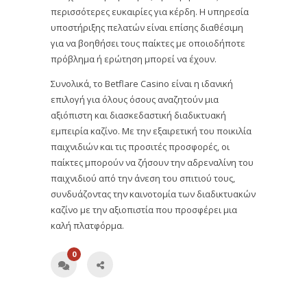
περισσότερες ευκαιρίες για κέρδη. Η υπηρεσία
υποστήριξης πελατών είναι επίσης διαθέσιμη
για να βοηθήσει τους παίκτες με οποιοδήποτε
πρόβλημα ή ερώτηση μπορεί να έχουν.
Συνολικά, το Betflare Casino είναι η ιδανική
επιλογή για όλους όσους αναζητούν μια
αξιόπιστη και διασκεδαστική διαδικτυακή
εμπειρία καζίνο. Με την εξαιρετική του ποικιλία
παιχνιδιών και τις προσιτές προσφορές, οι
παίκτες μπορούν να ζήσουν την αδρεναλίνη του
παιχνιδιού από την άνεση του σπιτιού τους,
συνδυάζοντας την καινοτομία των διαδικτυακών
καζίνο με την αξιοπιστία που προσφέρει μια
καλή πλατφόρμα.
0