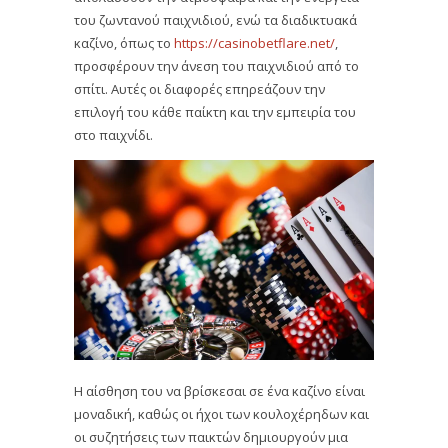
του ζωντανού παιχνιδιού, ενώ τα διαδικτυακά
καζίνο, όπως το
https://casinobetflare.net/
,
προσφέρουν την άνεση του παιχνιδιού από το
σπίτι. Αυτές οι διαφορές επηρεάζουν την
επιλογή του κάθε παίκτη και την εμπειρία του
στο παιχνίδι.
Η αίσθηση του να βρίσκεσαι σε ένα καζίνο είναι
μοναδική, καθώς οι ήχοι των κουλοχέρηδων και
οι συζητήσεις των παικτών δημιουργούν μια