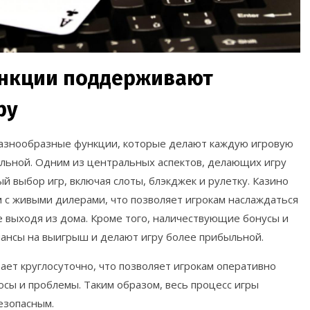
ункции поддерживают
ру
 разнообразные функции, которые делают каждую игровую
льной. Одним из центральных аспектов, делающих игру
й выбор игр, включая слоты, блэкджек и рулетку. Казино
м с живыми дилерами, что позволяет игрокам наслаждаться
е выходя из дома. Кроме того, наличествующие бонусы и
ансы на выигрыш и делают игру более прибыльной.
ет круглосуточно, что позволяет игрокам оперативно
ы и проблемы. Таким образом, весь процесс игры
езопасным.