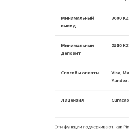
Минимальный
3000 K
вывод
Минимальный
2500 K
депозит
Способы оплаты
Visa, Ma
Yandex.
Лицензия
Curaca
Эти функции подчеркивают, как Pi