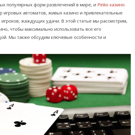
мых популярных форм развлечений в мире, и
Pinko казино
р игровых автоматов, живых казино и привлекательные
 игроков, жаждущих удачи. В этой статье мы рассмотрим,
зино, чтобы максимально использовать все его
дой. Мы также обсудим ключевые особенности и