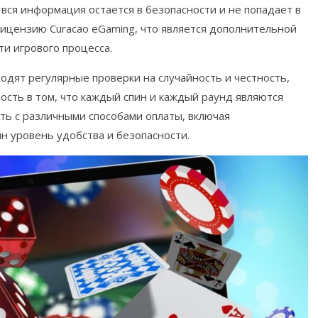
 вся информация остается в безопасности и не попадает в
лицензию Curacao eGaming, что является дополнительной
ти игрового процесса.
ходят регулярные проверки на случайность и честность,
ость в том, что каждый спин и каждый раунд являются
ть с различными способами оплаты, включая
н уровень удобства и безопасности.