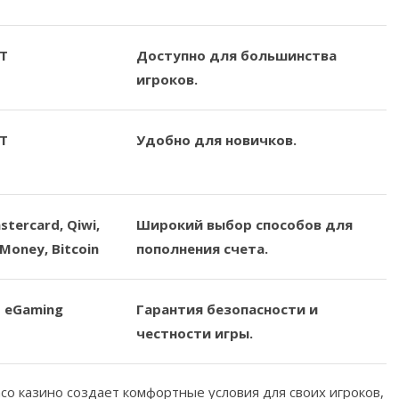
ZT
Доступно для большинства
игроков.
ZT
Удобно для новичков.
stercard, Qiwi,
Широкий выбор способов для
Money, Bitcoin
пополнения счета.
o eGaming
Гарантия безопасности и
честности игры.
nco казино создает комфортные условия для своих игроков,