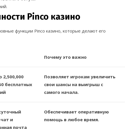
ний.
ности Pinco казино
овные функции Pinco казино, которые делают его
Почему это важно
 2,500,000
Позволяет игрокам увеличить
50 бесплатных
свои шансы на выигрыш с
ий
самого начала.
суточный
Обеспечивает оперативную
-чат и
помощь в любое время.
онная почта