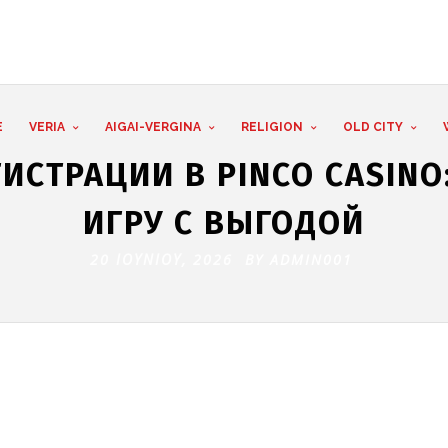
E
VERIA
AIGAI-VERGINA
RELIGION
OLD CITY
ИСТРАЦИИ В PINCO CASINO
ИГРУ С ВЫГОДОЙ
20 ΙΟΥΝΊΟΥ, 2026 BY
ADMIN001