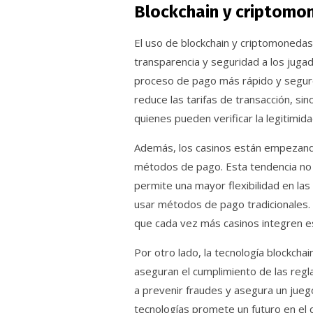
Blockchain y criptomon
El uso de blockchain y criptomonedas
transparencia y seguridad a los juga
proceso de pago más rápido y seguro,
reduce las tarifas de transacción, si
quienes pueden verificar la legitimid
Además, los casinos están empezan
métodos de pago. Esta tendencia no 
permite una mayor flexibilidad en la
usar métodos de pago tradicionales. 
que cada vez más casinos integren e
Por otro lado, la tecnología blockcha
aseguran el cumplimiento de las regl
a prevenir fraudes y asegura un jueg
tecnologías promete un futuro en el