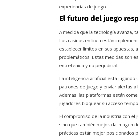
experiencias de juego.
El futuro del juego re
A medida que la tecnología avanza, t
Los casinos en línea están implemen
establecer límites en sus apuestas, 
problemáticos. Estas medidas son es
entretenida y no perjudicial.
La inteligencia artificial está jugand
patrones de juego y enviar alertas a
Además, las plataformas están comen
jugadores bloquear su acceso tempor
El compromiso de la industria con el
sino que también mejora la imagen d
prácticas están mejor posicionados p