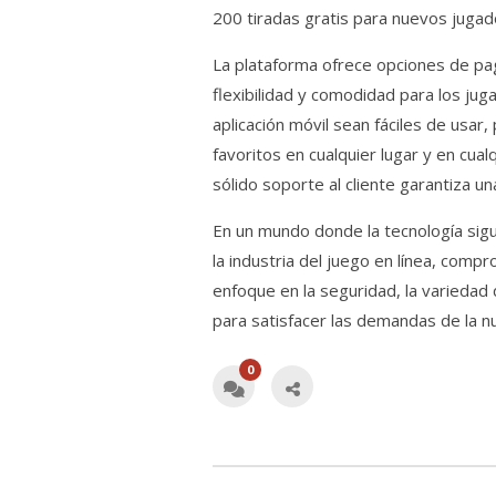
200 tiradas gratis para nuevos jugado
La plataforma ofrece opciones de pa
flexibilidad y comodidad para los ju
aplicación móvil sean fáciles de usar
favoritos en cualquier lugar y en cua
sólido soporte al cliente garantiza un
En un mundo donde la tecnología sigu
la industria del juego en línea, compr
enfoque en la seguridad, la variedad
para satisfacer las demandas de la 
0