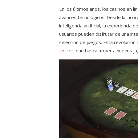
En los últimos años, los casinos en l
avances tecnológicos. Desde la incor
inteligencia artificial, la experiencia
usuarios pueden disfrutar de una interf
selección de juegos. Esta revolución
zoccer
, que busca atraer a nuevos ju