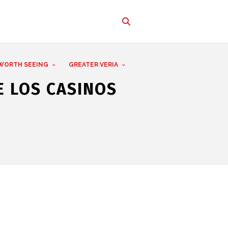
WORTH SEEING
GREATER VERIA
E LOS CASINOS