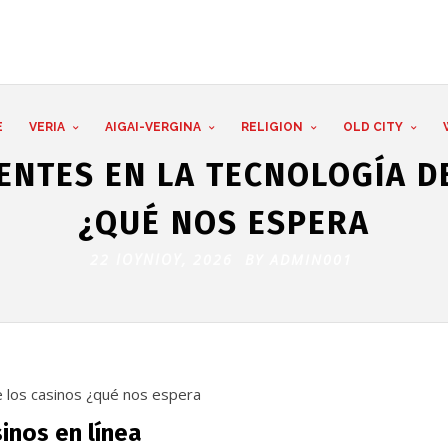
E
VERIA
AIGAI-VERGINA
RELIGION
OLD CITY
ENTES EN LA TECNOLOGÍA D
¿QUÉ NOS ESPERA
22 ΙΟΥΝΊΟΥ, 2026 BY
ADMIN001
e los casinos ¿qué nos espera
inos en línea