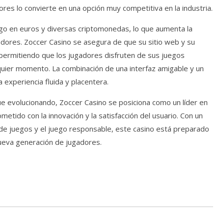
res lo convierte en una opción muy competitiva en la industria.
go en euros y diversas criptomonedas, lo que aumenta la
gadores. Zoccer Casino se asegura de que su sitio web y su
, permitiendo que los jugadores disfruten de sus juegos
lquier momento. La combinación de una interfaz amigable y un
a experiencia fluida y placentera.
e evolucionando, Zoccer Casino se posiciona como un líder en
ometido con la innovación y la satisfacción del usuario. Con un
 de juegos y el juego responsable, este casino está preparado
nueva generación de jugadores.