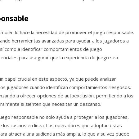
sponsable
ambién lo hace la necesidad de promover el juego responsable.
tando herramientas avanzadas para ayudar a los jugadores a
así como a identificar comportamientos de juego
enciales para asegurar que la experiencia de juego sea
o un papel crucial en este aspecto, ya que puede analizar
 los jugadores cuando identifican comportamientos riesgosos.
zando a ofrecer opciones de autoexclusión, permitiendo a los
almente si sienten que necesitan un descanso.
 juego responsable no solo ayuda a proteger a los jugadores,
e los casinos en línea. Los operadores que adoptan estas
ara atraer a una audiencia más amplia, lo que a su vez puede