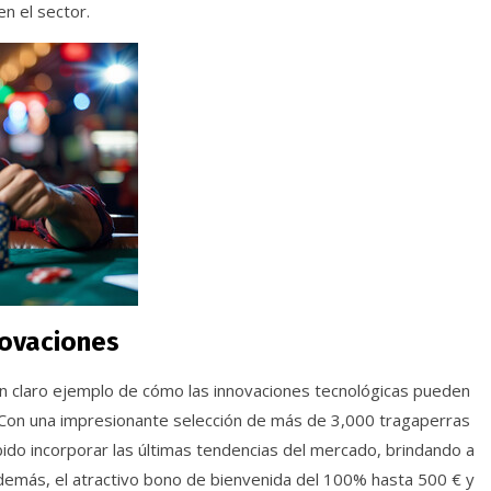
en el sector.
novaciones
un claro ejemplo de cómo las innovaciones tecnológicas pueden
. Con una impresionante selección de más de 3,000 tragaperras
ido incorporar las últimas tendencias del mercado, brindando a
Además, el atractivo bono de bienvenida del 100% hasta 500 € y