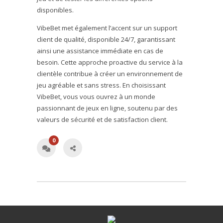
disponibles.
VibeBet met également l’accent sur un support
client de qualité, disponible 24/7, garantissant
ainsi une assistance immédiate en cas de
besoin. Cette approche proactive du service à la
clientèle contribue à créer un environnement de
jeu agréable et sans stress. En choisissant
VibeBet, vous vous ouvrez à un monde
passionnant de jeux en ligne, soutenu par des
valeurs de sécurité et de satisfaction client.
0