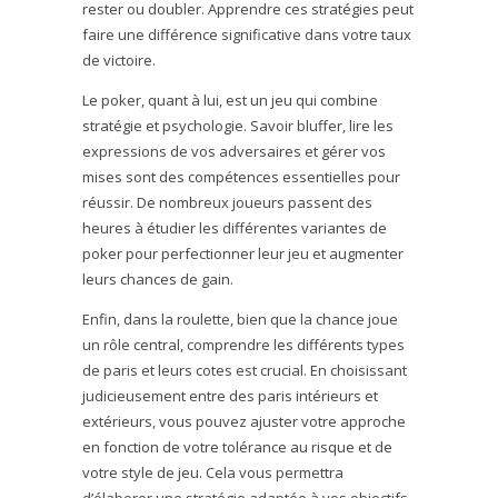
rester ou doubler. Apprendre ces stratégies peut
faire une différence significative dans votre taux
de victoire.
Le poker, quant à lui, est un jeu qui combine
stratégie et psychologie. Savoir bluffer, lire les
expressions de vos adversaires et gérer vos
mises sont des compétences essentielles pour
réussir. De nombreux joueurs passent des
heures à étudier les différentes variantes de
poker pour perfectionner leur jeu et augmenter
leurs chances de gain.
Enfin, dans la roulette, bien que la chance joue
un rôle central, comprendre les différents types
de paris et leurs cotes est crucial. En choisissant
judicieusement entre des paris intérieurs et
extérieurs, vous pouvez ajuster votre approche
en fonction de votre tolérance au risque et de
votre style de jeu. Cela vous permettra
d’élaborer une stratégie adaptée à vos objectifs