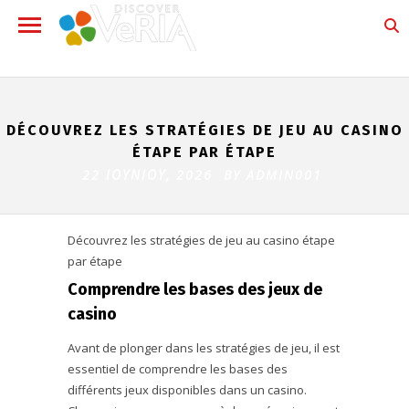
DÉCOUVREZ LES STRATÉGIES DE JEU AU CASINO
ÉTAPE PAR ÉTAPE
22 ΙΟΥΝΊΟΥ, 2026 BY
ADMIN001
Découvrez les stratégies de jeu au casino étape
par étape
Comprendre les bases des jeux de
casino
Avant de plonger dans les stratégies de jeu, il est
essentiel de comprendre les bases des
différents jeux disponibles dans un casino.