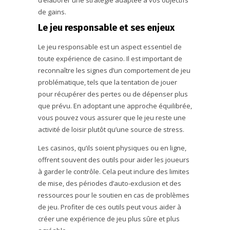
de gains.
Le jeu responsable et ses enjeux
Le jeu responsable est un aspect essentiel de
toute expérience de casino. Il est important de
reconnaître les signes d’un comportement de jeu
problématique, tels que la tentation de jouer
pour récupérer des pertes ou de dépenser plus
que prévu. En adoptant une approche équilibrée,
vous pouvez vous assurer que le jeu reste une
activité de loisir plutôt qu’une source de stress.
Les casinos, qu’ils soient physiques ou en ligne,
offrent souvent des outils pour aider les joueurs
à garder le contrôle. Cela peut inclure des limites
de mise, des périodes d’auto-exclusion et des
ressources pour le soutien en cas de problèmes
de jeu. Profiter de ces outils peut vous aider à
créer une expérience de jeu plus sûre et plus