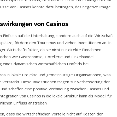
inflüsse von Casinos könnte dazu beitragen, das negative Image
uswirkungen von Casinos
n Einfluss auf die Unterhaltung, sondern auch auf die Wirtschaft
splätze, fördern den Tourismus und ziehen Investitionen an. In
iger Wirtschaftsfaktor, da sie nicht nur direkte Einnahmen
nchen wie Gastronomie, Hotellerie und Einzelhandel
ng eines dynamischen wirtschaftlichen Umfelds bei.
inos in lokale Projekte und gemeinnützige Organisationen, was
ure verstärkt. Diese Investitionen tragen zur Verbesserung der
 und schaffen eine positive Verbindung zwischen Casinos und
Integration von Casinos in die lokale Struktur kann als Modell für
nlichen Einfluss anstreben.
 dass die wirtschaftlichen Vorteile nicht auf Kosten der