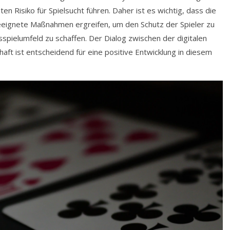
n Risiko für Spielsucht führen. Daher ist es wichtig, dass die
eeignete Maßnahmen ergreifen, um den Schutz der Spieler zu
sspielumfeld zu schaffen. Der Dialog zwischen der digitalen
haft ist entscheidend für eine positive Entwicklung in diesem