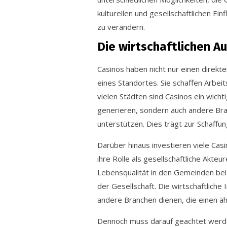
kulturellen und gesellschaftlichen E
zu verändern.
Die wirtschaftlichen A
Casinos haben nicht nur einen direkte
eines Standortes. Sie schaffen Arbeit
vielen Städten sind Casinos ein wicht
generieren, sondern auch andere Bra
unterstützen. Dies trägt zur Schaffu
Darüber hinaus investieren viele Cas
ihre Rolle als gesellschaftliche Akte
Lebensqualität in den Gemeinden bei
der Gesellschaft. Die wirtschaftliche 
andere Branchen dienen, die einen äh
Dennoch muss darauf geachtet werden,