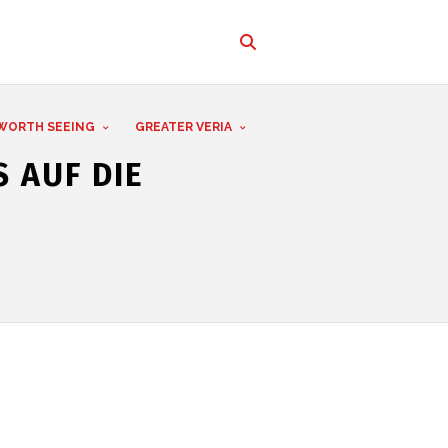
WORTH SEEING
GREATER VERIA
 AUF DIE