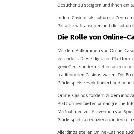
Besucher zu steigern und ihnen ein au
Indem Casinos als kulturelle Zentren 
Gesellschaft ausüben und die kulturel
Die Rolle von Online-C
Mit dem Aufkommen von Online-Casino
verändert. Diese digitalen Plattform
genießen, sondern ziehen auch neue 
traditionellen Casinos waren. Die Err
Glücksspiels revolutioniert und neue 
Online-Casinos fördern zudem innovat
Plattformen bieten umfangreiche Inf
Maßnahmen zur Prävention von Spielsu
Glücksspiel zu reduzieren, indem e
Allerdings stellen Online-Casinos au