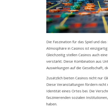
Die Faszination für das Spiel und das
Atmosphäre in Casinos ist einzigarti
Gleichzeitig stellen Casinos auch ein
verstärkt. Diese Kombination aus Unt
Auswirkungen auf die Gesellschaft, d
Zusätzlich bieten Casinos nicht nur G
Diese Veranstaltungen fördern nicht n
Identität eines Ortes bei. Die Versc
faszinierenden sozialen Institutione
haben.