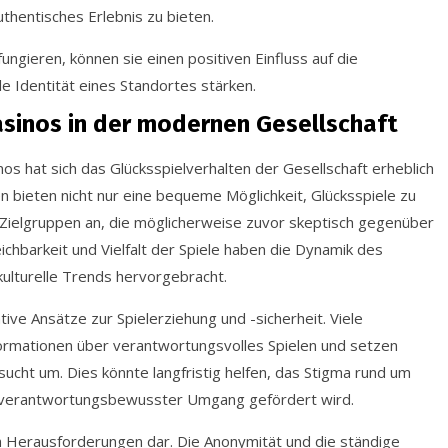
thentisches Erlebnis zu bieten.
fungieren, können sie einen positiven Einfluss auf die
le Identität eines Standortes stärken.
asinos in der modernen Gesellschaft
s hat sich das Glücksspielverhalten der Gesellschaft erheblich
en bieten nicht nur eine bequeme Möglichkeit, Glücksspiele zu
Zielgruppen an, die möglicherweise zuvor skeptisch gegenüber
eichbarkeit und Vielfalt der Spiele haben die Dynamik des
kulturelle Trends hervorgebracht.
ive Ansätze zur Spielerziehung und -sicherheit. Viele
ormationen über verantwortungsvolles Spielen und setzen
cht um. Dies könnte langfristig helfen, das Stigma rund um
in verantwortungsbewusster Umgang gefördert wird.
ch Herausforderungen dar. Die Anonymität und die ständige