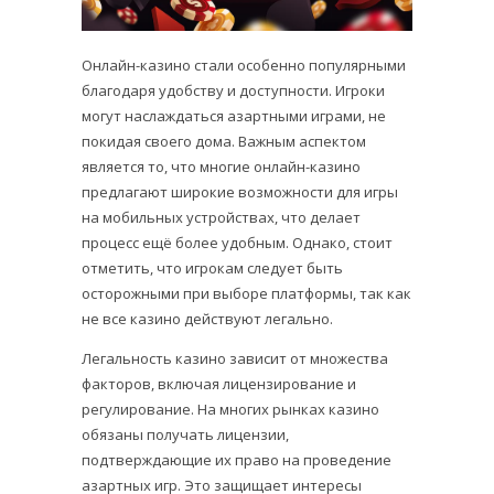
Онлайн-казино стали особенно популярными
благодаря удобству и доступности. Игроки
могут наслаждаться азартными играми, не
покидая своего дома. Важным аспектом
является то, что многие онлайн-казино
предлагают широкие возможности для игры
на мобильных устройствах, что делает
процесс ещё более удобным. Однако, стоит
отметить, что игрокам следует быть
осторожными при выборе платформы, так как
не все казино действуют легально.
Легальность казино зависит от множества
факторов, включая лицензирование и
регулирование. На многих рынках казино
обязаны получать лицензии,
подтверждающие их право на проведение
азартных игр. Это защищает интересы