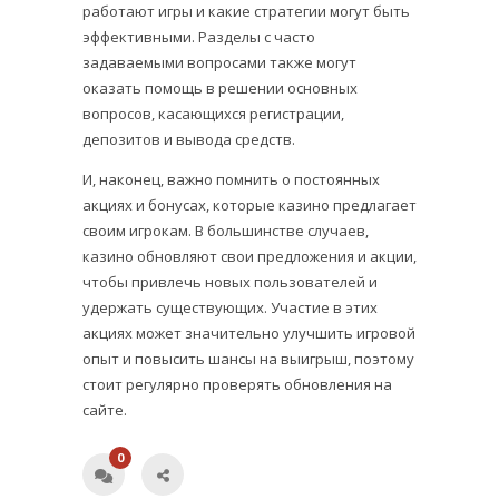
работают игры и какие стратегии могут быть
эффективными. Разделы с часто
задаваемыми вопросами также могут
оказать помощь в решении основных
вопросов, касающихся регистрации,
депозитов и вывода средств.
И, наконец, важно помнить о постоянных
акциях и бонусах, которые казино предлагает
своим игрокам. В большинстве случаев,
казино обновляют свои предложения и акции,
чтобы привлечь новых пользователей и
удержать существующих. Участие в этих
акциях может значительно улучшить игровой
опыт и повысить шансы на выигрыш, поэтому
стоит регулярно проверять обновления на
сайте.
0