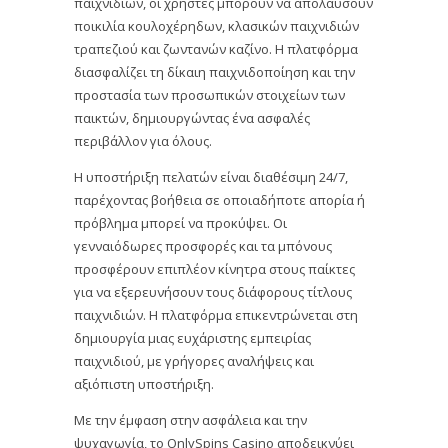
παιχνιδιών, οι χρήστες μπορούν να απολαύσουν
ποικιλία κουλοχέρηδων, κλασικών παιχνιδιών
τραπεζιού και ζωντανών καζίνο. Η πλατφόρμα
διασφαλίζει τη δίκαιη παιχνιδοποίηση και την
προστασία των προσωπικών στοιχείων των
παικτών, δημιουργώντας ένα ασφαλές
περιβάλλον για όλους.
Η υποστήριξη πελατών είναι διαθέσιμη 24/7,
παρέχοντας βοήθεια σε οποιαδήποτε απορία ή
πρόβλημα μπορεί να προκύψει. Οι
γενναιόδωρες προσφορές και τα μπόνους
προσφέρουν επιπλέον κίνητρα στους παίκτες
για να εξερευνήσουν τους διάφορους τίτλους
παιχνιδιών. Η πλατφόρμα επικεντρώνεται στη
δημιουργία μιας ευχάριστης εμπειρίας
παιχνιδιού, με γρήγορες αναλήψεις και
αξιόπιστη υποστήριξη.
Με την έμφαση στην ασφάλεια και την
ψυχαγωγία, το OnlySpins Casino αποδεικνύει