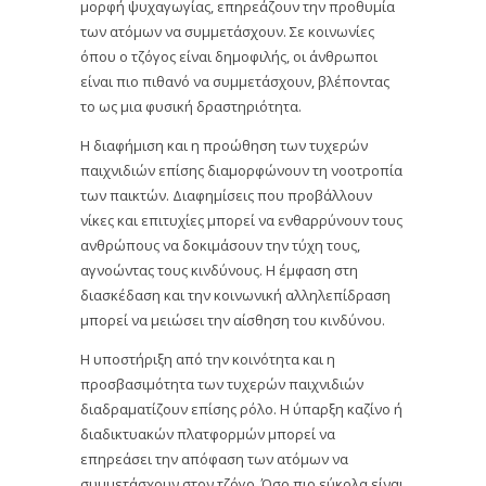
μορφή ψυχαγωγίας, επηρεάζουν την προθυμία
των ατόμων να συμμετάσχουν. Σε κοινωνίες
όπου ο τζόγος είναι δημοφιλής, οι άνθρωποι
είναι πιο πιθανό να συμμετάσχουν, βλέποντας
το ως μια φυσική δραστηριότητα.
Η διαφήμιση και η προώθηση των τυχερών
παιχνιδιών επίσης διαμορφώνουν τη νοοτροπία
των παικτών. Διαφημίσεις που προβάλλουν
νίκες και επιτυχίες μπορεί να ενθαρρύνουν τους
ανθρώπους να δοκιμάσουν την τύχη τους,
αγνοώντας τους κινδύνους. Η έμφαση στη
διασκέδαση και την κοινωνική αλληλεπίδραση
μπορεί να μειώσει την αίσθηση του κινδύνου.
Η υποστήριξη από την κοινότητα και η
προσβασιμότητα των τυχερών παιχνιδιών
διαδραματίζουν επίσης ρόλο. Η ύπαρξη καζίνο ή
διαδικτυακών πλατφορμών μπορεί να
επηρεάσει την απόφαση των ατόμων να
συμμετάσχουν στον τζόγο. Όσο πιο εύκολα είναι