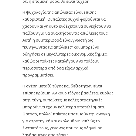
ότι η επόμενη φορά θα είναι τυχερή.
Η ψυχολογία της απώλειας είναι επίσης
καθοριστική. Οι παίκτες συχνά φοβούνται να
χάσουν και γι’ αυτό ενδέχεται να συνεχίσουν να
παίζουν για να ανακτήσουν τις απώλειες τους.
Αυτή η συμπεριφορά είναι γνωστή ως
“κυνηγώντας τις απώλειες” και μπορεί να
οδηγήσει σε μεγαλύτερες οικονομικές ζημίες,
καθώς οι παίκτες καταλήγουν να παίζουν
περισσότερα από όσα είχαν αρχικά
προγραμματίσει.
Η σχέση μεταξύ τύχης και δεξιοτήτων είναι
επίσης κρίσιμη. Αν και ο τζόγος βασίζεται κυρίως
στην τύχη, οι παίκτες με καλές στρατηγικές
μπορούν να έχουν καλύτερα αποτελέσματα.
Ωστόσο, πολλοί παίκτες υποτιμούν την ανάγκη
για στρατηγική και ακολουθούν απλώς το
ένστικτό τους, γεγονός που τους οδηγεί σε
λανθασμένες αποφάσεις.