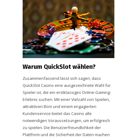
Warum QuickSlot wählen?
Zusammenfassend lässt sich sagen, dass
QuickSlot Casino eine ausgezeichnete Wahl für
Spieler ist, die ein erstklassiges Online-Gaming-
Erlebnis suchen. Mit einer Vielzahl von Spielen,
attraktiven Boni und einem engagierten
Kundenservice bietet das Casino alle
notwendigen Voraussetzungen, um erfolgreich
zu spielen. Die Benutzerfreundlichkeit der
Plattform und die Sicherheit der Daten machen