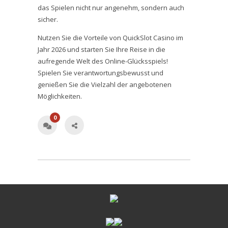
das Spielen nicht nur angenehm, sondern auch
sicher.
Nutzen Sie die Vorteile von QuickSlot Casino im
Jahr 2026 und starten Sie Ihre Reise in die
aufregende Welt des Online-Glücksspiels!
Spielen Sie verantwortungsbewusst und
genießen Sie die Vielzahl der angebotenen
Möglichkeiten.
0