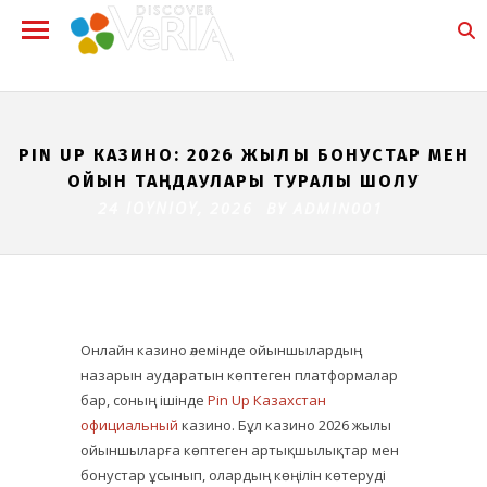
PIN UP КАЗИНО: 2026 ЖЫЛҒЫ БОНУСТАР МЕН
ОЙЫН ТАҢДАУЛАРЫ ТУРАЛЫ ШОЛУ
24 ΙΟΥΝΊΟΥ, 2026 BY
ADMIN001
Онлайн казино әлемінде ойыншылардың
назарын аударатын көптеген платформалар
бар, соның ішінде
Pin Up Казахстан
официальный
казино. Бұл казино 2026 жылы
ойыншыларға көптеген артықшылықтар мен
бонустар ұсынып, олардың көңілін көтеруді