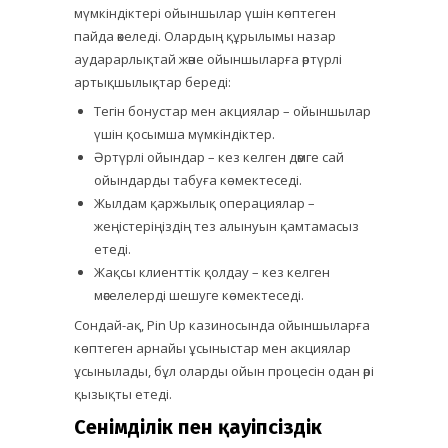
мүмкіндіктері ойыншылар үшін көптеген
пайда әкеледі. Олардың құрылымы назар
аударарлықтай және ойыншыларға әртүрлі
артықшылықтар береді:
Тегін бонустар мен акциялар – ойыншылар
үшін қосымша мүмкіндіктер.
Әртүрлі ойындар – кез келген дәмге сай
ойындарды табуға көмектеседі.
Жылдам қаржылық операциялар –
жеңістеріңіздің тез алынуын қамтамасыз
етеді.
Жақсы клиенттік қолдау – кез келген
мәселелерді шешуге көмектеседі.
Сондай-ақ, Pin Up казиносында ойыншыларға
көптеген арнайы ұсыныстар мен акциялар
ұсынылады, бұл оларды ойын процесін одан әрі
қызықты етеді.
Сенімділік пен қауіпсіздік