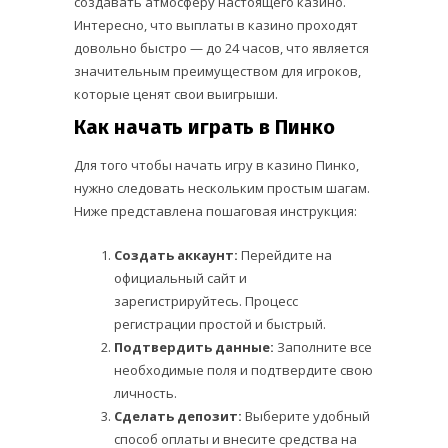
создавать атмосферу настоящего казино.
Интересно, что выплаты в казино проходят
довольно быстро — до 24 часов, что является
значительным преимуществом для игроков,
которые ценят свои выигрыши.
Как начать играть в Пинко
Для того чтобы начать игру в казино Пинко,
нужно следовать нескольким простым шагам.
Ниже представлена пошаговая инструкция:
Создать аккаунт:
Перейдите на
официальный сайт и
зарегистрируйтесь. Процесс
регистрации простой и быстрый.
Подтвердить данные:
Заполните все
необходимые поля и подтвердите свою
личность.
Сделать депозит:
Выберите удобный
способ оплаты и внесите средства на