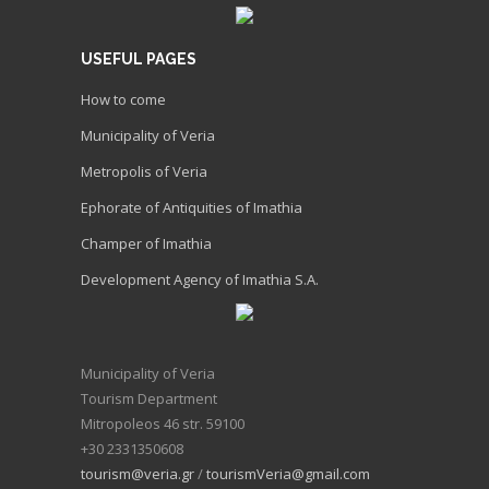
USEFUL PAGES
How to come
Municipality of Veria
Metropolis of Veria
Ephorate of Antiquities of Imathia
Champer of Imathia
Development Agency of Imathia S.A.
Municipality of Veria
Tourism Department
Mitropoleos 46 str. 59100
+30 2331350608
tourism@veria.gr
/
tourismVeria@gmail.com