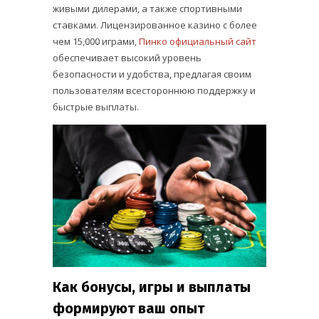
живыми дилерами, а также спортивными
ставками. Лицензированное казино с более
чем 15,000 играми,
Пинко официальный сайт
обеспечивает высокий уровень
безопасности и удобства, предлагая своим
пользователям всестороннюю поддержку и
быстрые выплаты.
Как бонусы, игры и выплаты
формируют ваш опыт