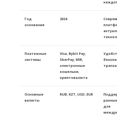
каждог
Год
2024
Соврем
основания
платфо
актуа
технол
Платежные
Visa, Bybit Pay,
Удобст
системы
SberPay, MIR,
безопа
электронные
транза
кошельки,
криптовалюта
Основные
RUB, KZT, USD, EUR
Подде
валюты
разных
для
между