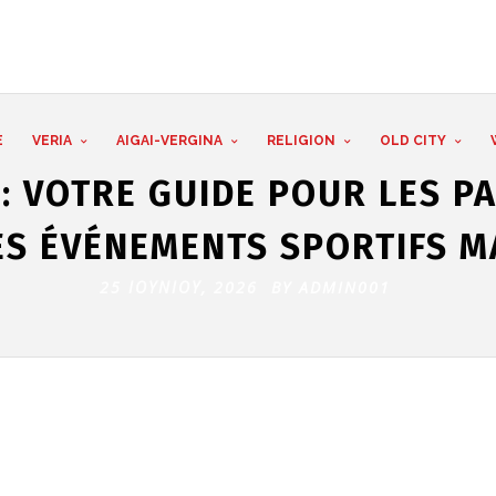
E
VERIA
AIGAI-VERGINA
RELIGION
OLD CITY
: VOTRE GUIDE POUR LES PA
ES ÉVÉNEMENTS SPORTIFS M
25 ΙΟΥΝΊΟΥ, 2026 BY
ADMIN001