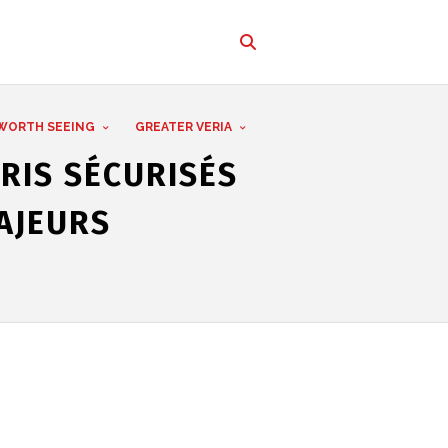
WORTH SEEING
GREATER VERIA
RIS SÉCURISÉS
AJEURS