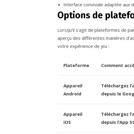
Interface conviviale adaptée aux 
Options de platef
Lorsqu’il s’agit de plateformes de par
aperçu des différentes manières d’acc
votre expérience de jeu :
Plateforme
Comment acc
Appareil
Téléchargez l’
Android
depuis le Goog
Appareil
Téléchargez l’
iOS
depuis l’App S