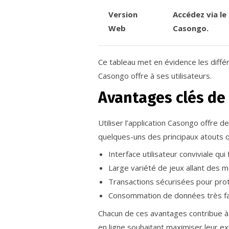
Version
Accédez via le
Web
Casongo.
Ce tableau met en évidence les différ
Casongo offre à ses utilisateurs.
Avantages clés de
Utiliser l’application Casongo offre 
quelques-uns des principaux atouts 
Interface utilisateur conviviale qui f
Large variété de jeux allant des m
Transactions sécurisées pour pro
Consommation de données très faibl
Chacun de ces avantages contribue à 
en ligne souhaitant maximiser leur ex