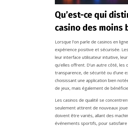
Qu’est-ce qui dist
casino des moins 
Lorsque l’on parle de casinos en lign
expérience positive et sécurisée. 
leur interface utilisateur intuitive, le
qu’elles offrent. D’un autre côté, l
transparence, de sécurité ou d’une exp
choisissant une application bien noté
de jeux, mais également de bénéficie
Les casinos de qualité se concentren
seulement attirent de nouveaux joueu
doivent être variés, allant des machi
événements sportifs, pour satisfaire 