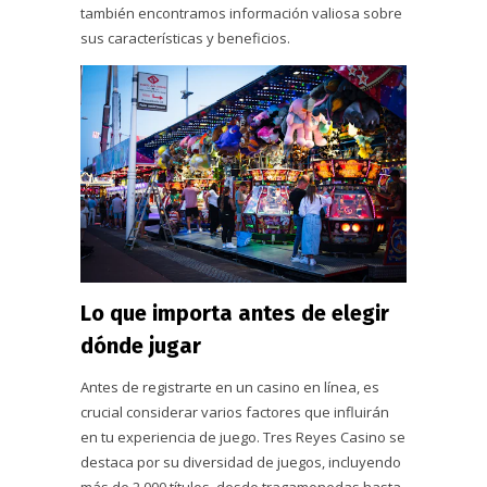
también encontramos información valiosa sobre
sus características y beneficios.
Lo que importa antes de elegir
dónde jugar
Antes de registrarte en un casino en línea, es
crucial considerar varios factores que influirán
en tu experiencia de juego. Tres Reyes Casino se
destaca por su diversidad de juegos, incluyendo
más de 2,000 títulos, desde tragamonedas hasta