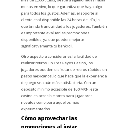
mesas en vivo, lo que garantiza que haya algo
para todos los gustos. Además, el soporte al
cliente está disponible las 24 horas del día, lo
que brinda tranquilidad a los jugadores. También
es importante evaluar las promociones
disponibles, ya que pueden mejorar
significativamente tu bankroll.
Otro aspecto a considerar es la facilidad de
realizar retiros. En Tres Reyes Casino, los
jugadores pueden disfrutar de retiros rápidos en
pesos mexicanos, lo que hace que la experiencia
de juego sea aún más satisfactoria. Con un
depósito mínimo accesible de $50 MXN, este
casino es accesible tanto para jugadores
novatos como para aquellos más
experimentados.
Cómo aprovechar las
promociones al jugar