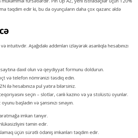
 mükəmməl fürsətlərdir. Pin Up AZ, yeni istifadəçilər üçün 120%
ma təqdim edir ki, bu da oyunçuların daha çox qazanc əldə
cə
 intuitivdir. Aşağıdakı addımları izləyərək asanlıqla hesabınızı
saytına daxil olun və qeydiyyat formunu doldurun.
çt və telefon nömrənizi təsdiq edin.
ilə hesabınıza pul yatıra bilərsiniz.
eqoriyasını seçin – slotlar, canlı kazino və ya stolüstü oyunlar.
 oyunu başladın və şansınızı sınayın.
yaratmağa imkan tanıyır.
lükəsizliyini təmin edir.
maq üçün sürətli ödəniş imkanları təqdim edir.