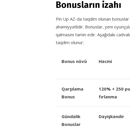
Bonusların izahı
Pin Up AZ-da təqdim olunan bonuslar 
əhəmiyyətlidir. Bonuslar, yeni oyunçu
qalmasını təmin edir. Aşağıdakı cədv
təqdim olunur:
Bonus növü
Həcmi
Qarşılama
120% + 250 pu
Bonus
fırlanma
Gündəlik
Dəyişkəndir
Bonuslar