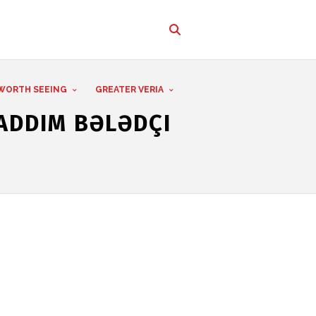
WORTH SEEING
GREATER VERIA
-ADDIM BƏLƏDÇI