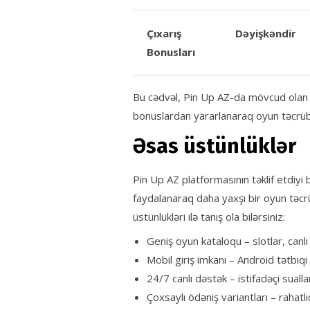
Çıxarış
Dəyişkəndir
Bonusları
Bu cədvəl, Pin Up AZ-da mövcud olan mü
bonuslardan yararlanaraq oyun təcrübə
Əsas üstünlüklər
Pin Up AZ platformasının təklif etdiyi
faydalanaraq daha yaxşı bir oyun təcrü
üstünlükləri ilə tanış ola bilərsiniz:
Geniş oyun kataloqu – slotlar, canlı
Mobil giriş imkanı – Android tətbiqi
24/7 canlı dəstək – istifadəçi sualla
Çoxsaylı ödəniş variantları – rahatl