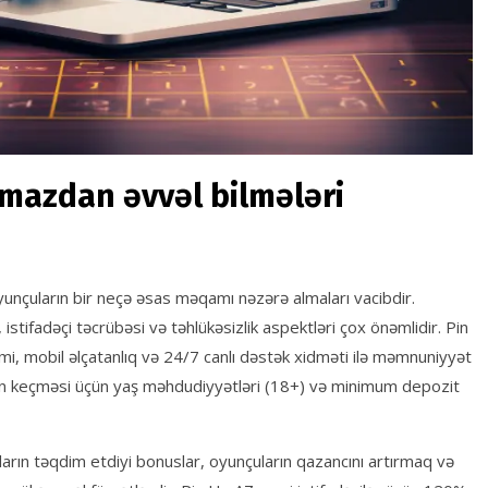
mazdan əvvəl bilmələri
yunçuların bir neçə əsas məqamı nəzərə almaları vacibdir.
istifadəçi təcrübəsi və təhlükəsizlik aspektləri çox önəmlidir. Pin
imi, mobil əlçatanlıq və 24/7 canlı dəstək xidməti ilə məmnuniyyət
an keçməsi üçün yaş məhdudiyyətləri (18+) və minimum depozit
arın təqdim etdiyi bonuslar, oyunçuların qazancını artırmaq və