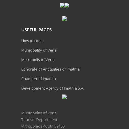
USEFUL PAGES
How to come
Municipality of Veria
Metropolis of Veria
Ephorate of Antiquities of Imathia
Champer of Imathia
Development Agency of Imathia S.A.
Municipality of Veria
Tourism Department
Mitropoleos 46 str. 59100