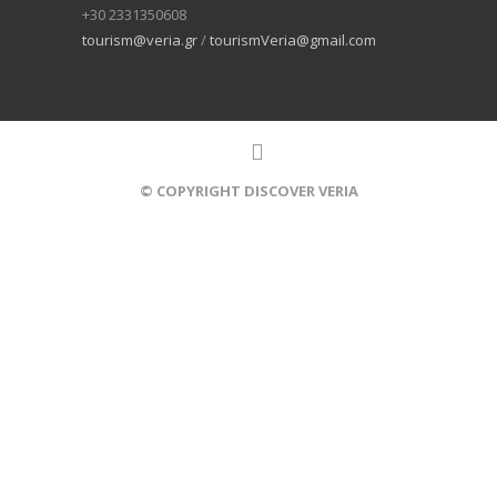
+30 2331350608
tourism@veria.gr
/
tourismVeria@gmail.com
© COPYRIGHT DISCOVER VERIA