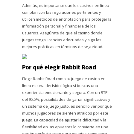
Además, es importante que los casinos en línea
cumplan con las regulaciones pertinentes y
utilicen métodos de encriptación para proteger la
información personal y financiera de los
usuarios. Asegúrate de que el casino donde
juegas tenga licencias adecuadas y siga las
mejores prácticas en términos de seguridad.
Por qué elegir Rabbit Road
Elegir Rabbit Road como tu juego de casino en
línea es una decisión lógica si buscas una
experiencia emocionante y segura. Con un RTP
del 95.5%, posibilidades de ganar significativas y
un sistema de juego justo, es sencillo ver por qué
muchos jugadores se sienten atraídos por este
juego. La capacidad de ajustar la dificultad y la
flexibilidad en las apuestas lo convierte en una
opción perfecta tanto para novatos como para