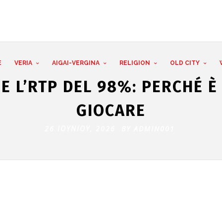
E
VERIA
AIGAI-VERGINA
RELIGION
OLD CITY
E L’RTP DEL 98%: PERCHÉ È
GIOCARE
26 ΙΟΥΝΊΟΥ, 2026 BY
ADMIN001