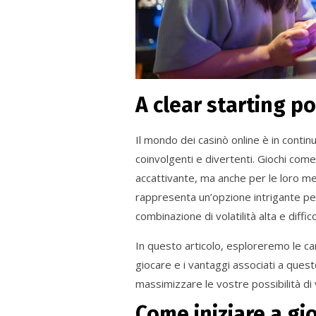
A clear starting po
Il mondo dei casinò online è in conti
coinvolgenti e divertenti. Giochi come
accattivante, ma anche per le loro m
rappresenta un’opzione intrigante per i
combinazione di volatilità alta e diffi
In questo articolo, esploreremo le cara
giocare e i vantaggi associati a ques
massimizzare le vostre possibilità di v
Come iniziare a gi