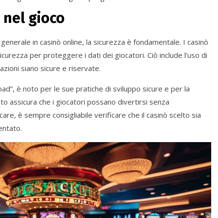
 nel gioco
generale in casinò online, la sicurezza è fondamentale. I casinò
curezza per proteggere i dati dei giocatori. Ciò include l’uso di
azioni siano sicure e riservate.
d”, è noto per le sue pratiche di sviluppo sicure e per la
to assicura che i giocatori possano divertirsi senza
care, è sempre consigliabile verificare che il casinò scelto sia
entato.