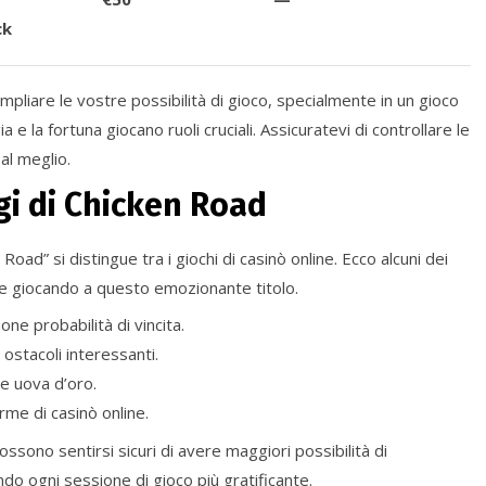
ck
pliare le vostre possibilità di gioco, specialmente in un gioco
e la fortuna giocano ruoli cruciali. Assicuratevi di controllare le
 al meglio.
ggi di Chicken Road
Road” si distingue tra i giochi di casinò online. Ecco alcuni dei
re giocando a questo emozionante titolo.
ne probabilità di vincita.
ostacoli interessanti.
le uova d’oro.
rme di casinò online.
ossono sentirsi sicuri di avere maggiori possibilità di
do ogni sessione di gioco più gratificante.