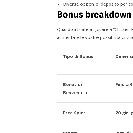
Diverse opzioni di deposito per c
Bonus breakdown 
Quando iniziate a giocare a “Chicken 
aumentare le vostre possibilità di vin
Tipo di Bonus
Dimens
Bonus di
Fino a 
Benvenuto
Free Spins
20 giri 
Promo
20% di