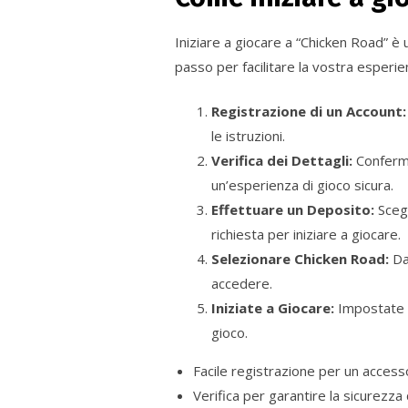
Iniziare a giocare a “Chicken Road” è
passo per facilitare la vostra esperie
Registrazione di un Account:
le istruzioni.
Verifica dei Dettagli:
Conferma
un’esperienza di gioco sicura.
Effettuare un Deposito:
Sceg
richiesta per iniziare a giocare.
Selezionare Chicken Road:
Dal
accedere.
Iniziate a Giocare:
Impostate l
gioco.
Facile registrazione per un acces
Verifica per garantire la sicurezza