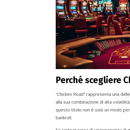
Perché scegliere 
“Chicken Road” rappresenta una delle m
alla sua combinazione di alta volatilità
questo titolo non è solo un modo per d
bankroll.
Se siete in cerca di un’esperienza di 