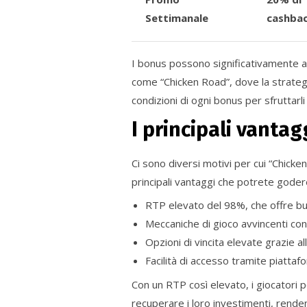
Settimanale
cashba
I bonus possono significativamente am
come “Chicken Road”, dove la strategia 
condizioni di ogni bonus per sfruttarli
I principali vanta
Ci sono diversi motivi per cui “Chicken 
principali vantaggi che potrete gode
RTP elevato del 98%, che offre buo
Meccaniche di gioco avvincenti con 
Opzioni di vincita elevate grazie al
Facilità di accesso tramite piattafo
Con un RTP così elevato, i giocatori p
recuperare i loro investimenti, renden