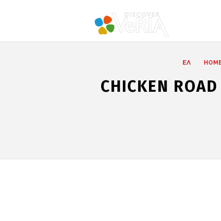
ΕΛ
HOM
CHICKEN ROAD 