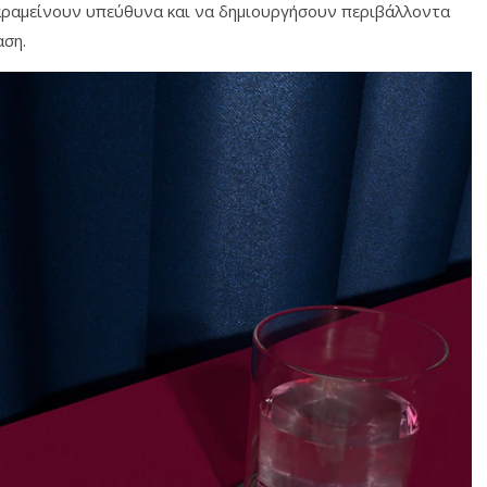
παραμείνουν υπεύθυνα και να δημιουργήσουν περιβάλλοντα
αση.