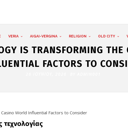
E
VERIA
AIGAI-VERGINA
RELIGION
OLD CITY
GY IS TRANSFORMING THE
LUENTIAL FACTORS TO CONS
26 ΙΟΥΝΊΟΥ, 2026 BY
ADMIN001
asino World Influential Factors to Consider
ς τεχνολογίας