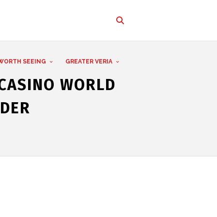
WORTH SEEING
GREATER VERIA
 CASINO WORLD
IDER