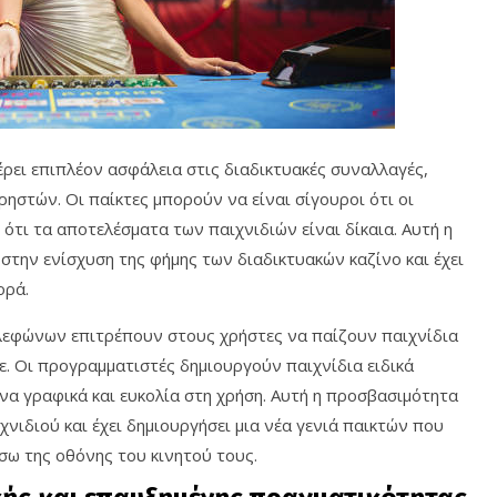
έρει επιπλέον ασφάλεια στις διαδικτυακές συναλλαγές,
ηστών. Οι παίκτες μπορούν να είναι σίγουροι ότι οι
 ότι τα αποτελέσματα των παιχνιδιών είναι δίκαια. Αυτή η
στην ενίσχυση της φήμης των διαδικτυακών καζίνο και έχει
ορά.
ηλεφώνων επιτρέπουν στους χρήστες να παίζουν παιχνίδια
. Οι προγραμματιστές δημιουργούν παιχνίδια ειδικά
ένα γραφικά και ευκολία στη χρήση. Αυτή η προσβασιμότητα
χνιδιού και έχει δημιουργήσει μια νέα γενιά παικτών που
σω της οθόνης του κινητού τους.