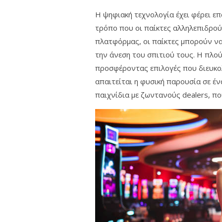
Η ψηφιακή τεχνολογία έχει φέρει ε
τρόπο που οι παίκτες αλληλεπιδρούν
πλατφόρμας, οι παίκτες μπορούν να
την άνεση του σπιτιού τους. Η πλο
προσφέροντας επιλογές που διευκ
απαιτείται η φυσική παρουσία σε έ
παιχνίδια με ζωντανούς dealers, π