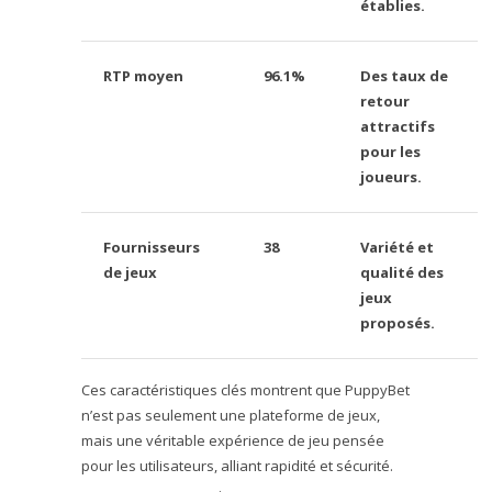
établies.
RTP moyen
96.1%
Des taux de
retour
attractifs
pour les
joueurs.
Fournisseurs
38
Variété et
de jeux
qualité des
jeux
proposés.
Ces caractéristiques clés montrent que PuppyBet
n’est pas seulement une plateforme de jeux,
mais une véritable expérience de jeu pensée
pour les utilisateurs, alliant rapidité et sécurité.