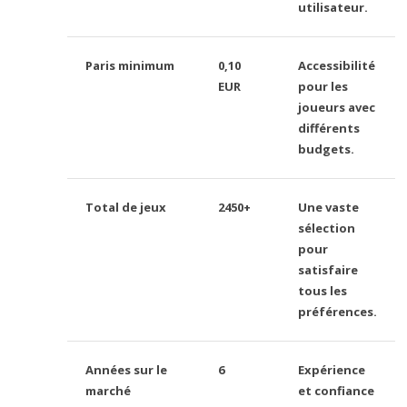
utilisateur.
Paris minimum
0,10
Accessibilité
EUR
pour les
joueurs avec
différents
budgets.
Total de jeux
2450+
Une vaste
sélection
pour
satisfaire
tous les
préférences.
Années sur le
6
Expérience
marché
et confiance