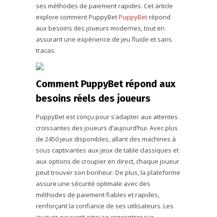
ses méthodes de paiement rapides. Cet article
explore comment PuppyBet
PuppyBet
répond
aux besoins des joueurs modernes, tout en
assurant une expérience de jeu fluide et sans
tracas.
Comment PuppyBet répond aux
besoins réels des joueurs
PuppyBet est conçu pour s’adapter aux attentes
croissantes des joueurs d’aujourd’hui. Avec plus
de 2450 jeux disponibles, allant des machines à
sous captivantes aux jeux de table classiques et
aux options de croupier en direct, chaque joueur
peut trouver son bonheur. De plus, la plateforme
assure une sécurité optimale avec des
méthodes de paiement fiables et rapides,
renforçant la confiance de ses utilisateurs. Les
joueurs peuvent ainsi se concentrer sur