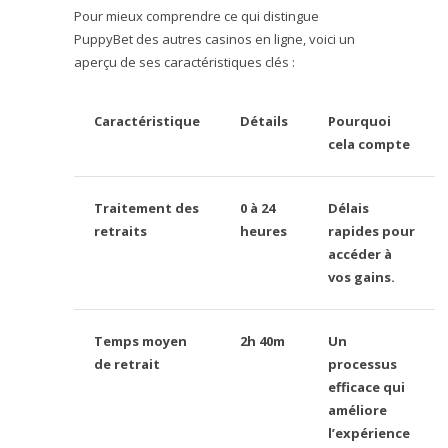
Pour mieux comprendre ce qui distingue
PuppyBet des autres casinos en ligne, voici un
aperçu de ses caractéristiques clés :
Caractéristique
Détails
Pourquoi
cela compte
Traitement des
0 à 24
Délais
retraits
heures
rapides pour
accéder à
vos gains.
Temps moyen
2h 40m
Un
de retrait
processus
efficace qui
améliore
l’expérience