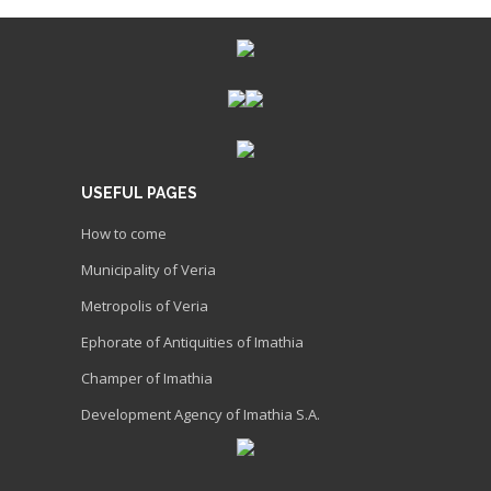
USEFUL PAGES
How to come
Municipality of Veria
Metropolis of Veria
Ephorate of Antiquities of Imathia
Champer of Imathia
Development Agency of Imathia S.A.