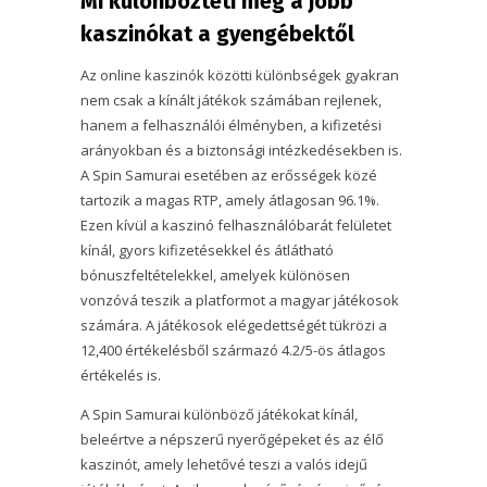
Mi különbözteti meg a jobb
kaszinókat a gyengébektől
Az online kaszinók közötti különbségek gyakran
nem csak a kínált játékok számában rejlenek,
hanem a felhasználói élményben, a kifizetési
arányokban és a biztonsági intézkedésekben is.
A Spin Samurai esetében az erősségek közé
tartozik a magas RTP, amely átlagosan 96.1%.
Ezen kívül a kaszinó felhasználóbarát felületet
kínál, gyors kifizetésekkel és átlátható
bónuszfeltételekkel, amelyek különösen
vonzóvá teszik a platformot a magyar játékosok
számára. A játékosok elégedettségét tükrözi a
12,400 értékelésből származó 4.2/5-ös átlagos
értékelés is.
A Spin Samurai különböző játékokat kínál,
beleértve a népszerű nyerőgépeket és az élő
kaszinót, amely lehetővé teszi a valós idejű