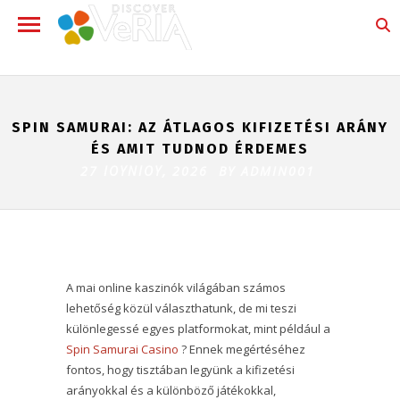
SPIN SAMURAI: AZ ÁTLAGOS KIFIZETÉSI ARÁNY
ÉS AMIT TUDNOD ÉRDEMES
27 ΙΟΥΝΊΟΥ, 2026 BY
ADMIN001
A mai online kaszinók világában számos
lehetőség közül választhatunk, de mi teszi
különlegessé egyes platformokat, mint például a
Spin Samurai Casino
? Ennek megértéséhez
fontos, hogy tisztában legyünk a kifizetési
arányokkal és a különböző játékokkal,