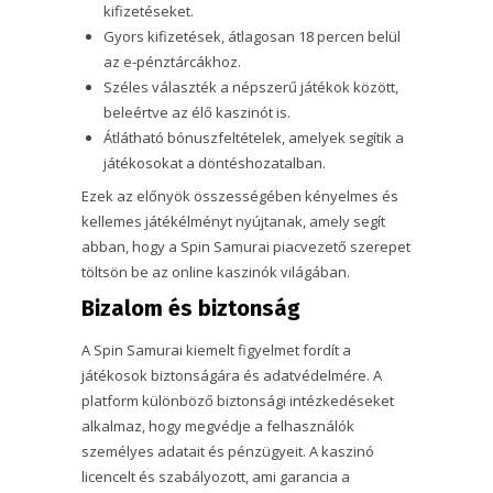
kifizetéseket.
Gyors kifizetések, átlagosan 18 percen belül
az e-pénztárcákhoz.
Széles választék a népszerű játékok között,
beleértve az élő kaszinót is.
Átlátható bónuszfeltételek, amelyek segítik a
játékosokat a döntéshozatalban.
Ezek az előnyök összességében kényelmes és
kellemes játékélményt nyújtanak, amely segít
abban, hogy a Spin Samurai piacvezető szerepet
töltsön be az online kaszinók világában.
Bizalom és biztonság
A Spin Samurai kiemelt figyelmet fordít a
játékosok biztonságára és adatvédelmére. A
platform különböző biztonsági intézkedéseket
alkalmaz, hogy megvédje a felhasználók
személyes adatait és pénzügyeit. A kaszinó
licencelt és szabályozott, ami garancia a