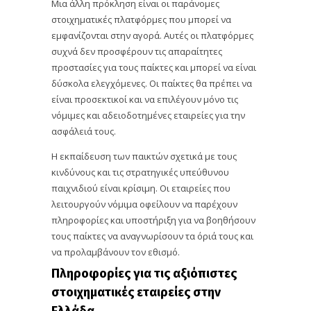
Μια άλλη πρόκληση είναι οι παράνομες
στοιχηματικές πλατφόρμες που μπορεί να
εμφανίζονται στην αγορά. Αυτές οι πλατφόρμες
συχνά δεν προσφέρουν τις απαραίτητες
προστασίες για τους παίκτες και μπορεί να είναι
δύσκολα ελεγχόμενες. Οι παίκτες θα πρέπει να
είναι προσεκτικοί και να επιλέγουν μόνο τις
νόμιμες και αδειοδοτημένες εταιρείες για την
ασφάλειά τους.
Η εκπαίδευση των παικτών σχετικά με τους
κινδύνους και τις στρατηγικές υπεύθυνου
παιχνιδιού είναι κρίσιμη. Οι εταιρείες που
λειτουργούν νόμιμα οφείλουν να παρέχουν
πληροφορίες και υποστήριξη για να βοηθήσουν
τους παίκτες να αναγνωρίσουν τα όριά τους και
να προλαμβάνουν τον εθισμό.
Πληροφορίες για τις αξιόπιστες
στοιχηματικές εταιρείες στην