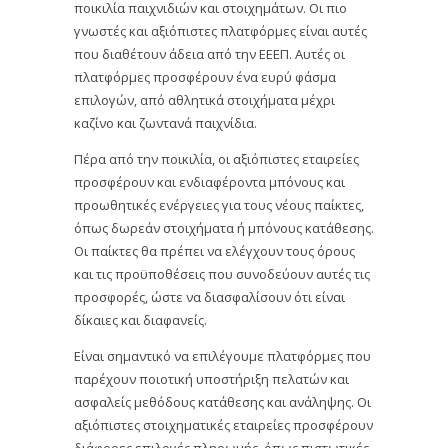
ποικιλία παιχνιδιών και στοιχημάτων. Οι πιο
γνωστές και αξιόπιστες πλατφόρμες είναι αυτές
που διαθέτουν άδεια από την ΕΕΕΠ. Αυτές οι
πλατφόρμες προσφέρουν ένα ευρύ φάσμα
επιλογών, από αθλητικά στοιχήματα μέχρι
καζίνο και ζωντανά παιχνίδια.
Πέρα από την ποικιλία, οι αξιόπιστες εταιρείες
προσφέρουν και ενδιαφέροντα μπόνους και
προωθητικές ενέργειες για τους νέους παίκτες,
όπως δωρεάν στοιχήματα ή μπόνους κατάθεσης.
Οι παίκτες θα πρέπει να ελέγχουν τους όρους
και τις προϋποθέσεις που συνοδεύουν αυτές τις
προσφορές, ώστε να διασφαλίσουν ότι είναι
δίκαιες και διαφανείς.
Είναι σημαντικό να επιλέγουμε πλατφόρμες που
παρέχουν ποιοτική υποστήριξη πελατών και
ασφαλείς μεθόδους κατάθεσης και ανάληψης. Οι
αξιόπιστες στοιχηματικές εταιρείες προσφέρουν
διάφορες επιλογές πληρωμής, όπως πιστωτικές