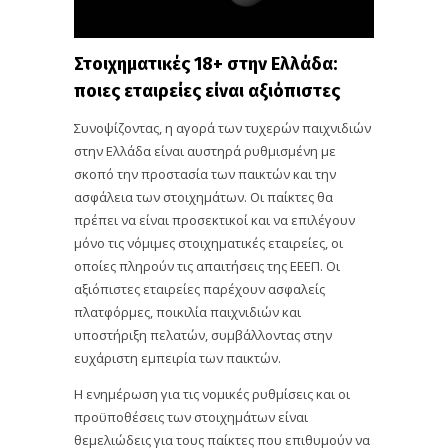
Στοιχηματικές 18+ στην Ελλάδα:
ποιες εταιρείες είναι αξιόπιστες
Συνοψίζοντας, η αγορά των τυχερών παιχνιδιών
στην Ελλάδα είναι αυστηρά ρυθμισμένη με
σκοπό την προστασία των παικτών και την
ασφάλεια των στοιχημάτων. Οι παίκτες θα
πρέπει να είναι προσεκτικοί και να επιλέγουν
μόνο τις νόμιμες στοιχηματικές εταιρείες, οι
οποίες πληρούν τις απαιτήσεις της ΕΕΕΠ. Οι
αξιόπιστες εταιρείες παρέχουν ασφαλείς
πλατφόρμες, ποικιλία παιχνιδιών και
υποστήριξη πελατών, συμβάλλοντας στην
ευχάριστη εμπειρία των παικτών.
Η ενημέρωση για τις νομικές ρυθμίσεις και οι
προϋποθέσεις των στοιχημάτων είναι
θεμελιώδεις για τους παίκτες που επιθυμούν να