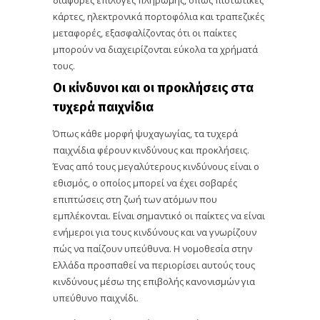
κάρτες, ηλεκτρονικά πορτοφόλια και τραπεζικές
μεταφορές, εξασφαλίζοντας ότι οι παίκτες
μπορούν να διαχειρίζονται εύκολα τα χρήματά
τους.
Οι κίνδυνοι και οι προκλήσεις στα
τυχερά παιχνίδια
Όπως κάθε μορφή ψυχαγωγίας, τα τυχερά
παιχνίδια φέρουν κινδύνους και προκλήσεις.
Ένας από τους μεγαλύτερους κινδύνους είναι ο
εθισμός, ο οποίος μπορεί να έχει σοβαρές
επιπτώσεις στη ζωή των ατόμων που
εμπλέκονται. Είναι σημαντικό οι παίκτες να είναι
ενήμεροι για τους κινδύνους και να γνωρίζουν
πώς να παίζουν υπεύθυνα. Η νομοθεσία στην
Ελλάδα προσπαθεί να περιορίσει αυτούς τους
κινδύνους μέσω της επιβολής κανονισμών για
υπεύθυνο παιχνίδι.