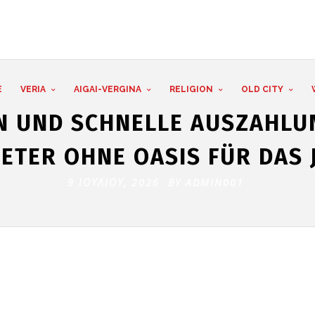
E
VERIA
AIGAI-VERGINA
RELIGION
OLD CITY
 UND SCHNELLE AUSZAHLU
ETER OHNE OASIS FÜR DAS 
9 ΙΟΥΛΊΟΥ, 2026 BY
ADMIN001