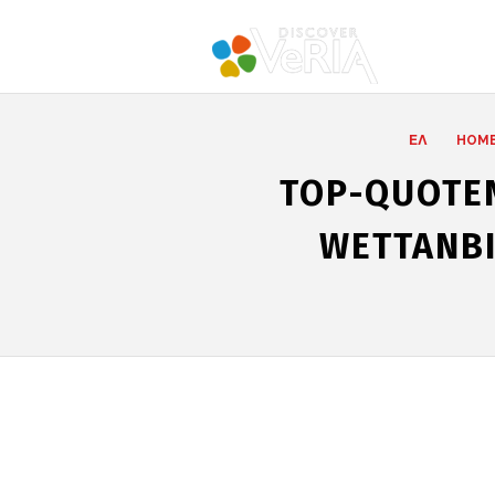
ΕΛ
HOM
TOP-QUOTEN
WETTANBI