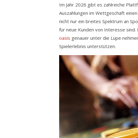
Im Jahr 2026 gibt es zahlreiche Platt
Auszahlungen im Wettgeschäft einen
nicht nur ein breites Spektrum an Sp
für neue Kunden von Interesse sind. 
oasis
genauer unter die Lupe nehmen 
Spielerlebnis unterstützen.