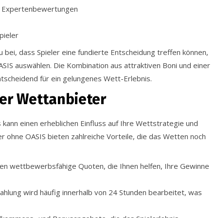
er Expertenbewertungen
pieler
 bei, dass Spieler eine fundierte Entscheidung treffen können,
SIS auswählen. Die Kombination aus attraktiven Boni und einer
ntscheidend für ein gelungenes Wett-Erlebnis.
er Wettanbieter
 kann einen erheblichen Einfluss auf Ihre Wettstrategie und
r ohne OASIS bieten zahlreiche Vorteile, die das Wetten noch
en wettbewerbsfähige Quoten, die Ihnen helfen, Ihre Gewinne
ahlung wird häufig innerhalb von 24 Stunden bearbeitet, was