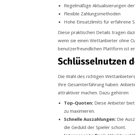
Regelmäßige Aktualisierungen d
Flexible Zahlungsmethoden
Hohe Einsatzlimits für erfahrene S
Diese praktischen Details tragen dazu
wenn sie einen Wettanbieter ohne OA
benutzerfreundlichen Plattform ist e
Schlüsselnutzen d
Die Wahl des richtigen Wettanbieters
Ihre Gesamterfahrung haben. Anbiete
attraktiver machen. Dazu gehören:
Top-Quoten:
Diese Anbieter biet
zu maximieren.
Schnelle Auszahlungen:
Die Ausz
die Geduld der Spieler schont.