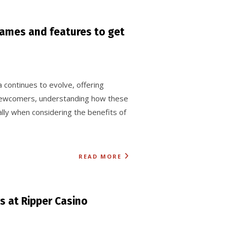
games and features to get
 continues to evolve, offering
r newcomers, understanding how these
ly when considering the benefits of
READ MORE
s at Ripper Casino