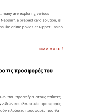
os, many are exploring various
eosurf, a prepaid card solution, is
ns like online pokies at Ripper Casino
READ MORE
ρο τις προσφορές του
διών που προσφέρει στους παίκτες
χνιδιών και ελκυστικές προσφορές.
υτούν πλούσιες προσφορές που θα