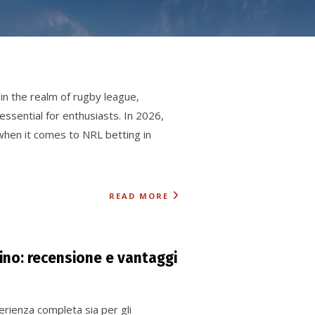
 bookmakers offer the best
 in the realm of rugby league,
sential for enthusiasts. In 2026,
 when it comes to NRL betting in
READ MORE
ino: recensione e vantaggi
erienza completa sia per gli