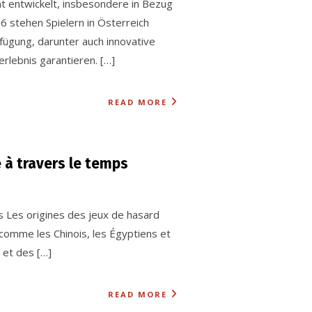
nt entwickelt, insbesondere in Bezug
 stehen Spielern in Österreich
fügung, darunter auch innovative
erlebnis garantieren. […]
READ MORE
 à travers le temps
s Les origines des jeux de hasard
s comme les Chinois, les Égyptiens et
 et des […]
READ MORE