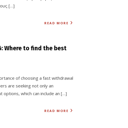
ους […]
READ MORE
: Where to find the best
ortance of choosing a fast withdrawal
yers are seeking not only an
 options, which can include an […]
READ MORE