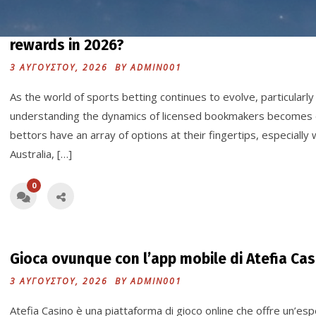
NRL Sports Betting insights: which licensed
rewards in 2026?
3 ΑΥΓΟΎΣΤΟΥ, 2026 BY
ADMIN001
As the world of sports betting continues to evolve, particularly
understanding the dynamics of licensed bookmakers becomes es
bettors have an array of options at their fingertips, especially
Australia, […]
0
Gioca ovunque con l’app mobile di Atefia Cas
3 ΑΥΓΟΎΣΤΟΥ, 2026 BY
ADMIN001
Atefia Casino è una piattaforma di gioco online che offre un’esp