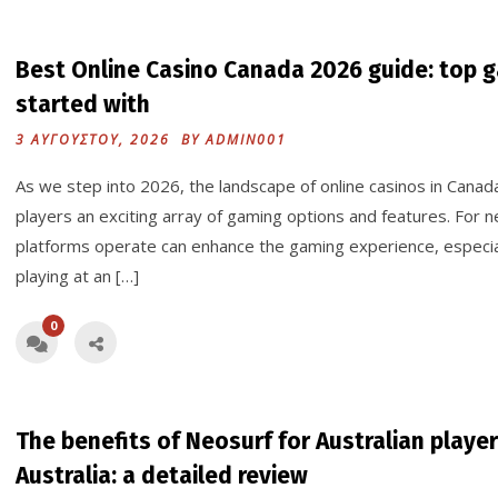
Best Online Casino Canada 2026 guide: top 
started with
3 ΑΥΓΟΎΣΤΟΥ, 2026 BY
ADMIN001
As we step into 2026, the landscape of online casinos in Canada
players an exciting array of gaming options and features. Fo
platforms operate can enhance the gaming experience, especial
playing at an […]
0
The benefits of Neosurf for Australian player
Australia: a detailed review