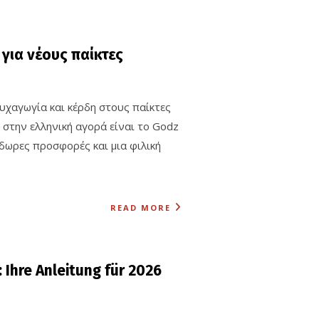
για νέους παίκτες
ψυχαγωγία και κέρδη στους παίκτες
 στην ελληνική αγορά είναι το Godz
όδωρες προσφορές και μια φιλική
READ MORE
 Ihre Anleitung für 2026