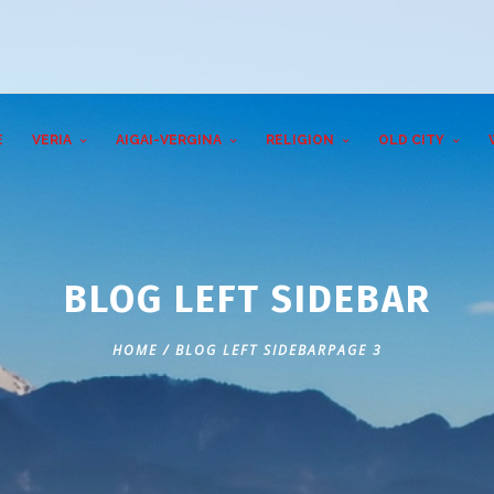
E
VERIA
AIGAI-VERGINA
RELIGION
OLD CITY
BLOG LEFT SIDEBAR
HOME
/
BLOG LEFT SIDEBAR
PAGE 3